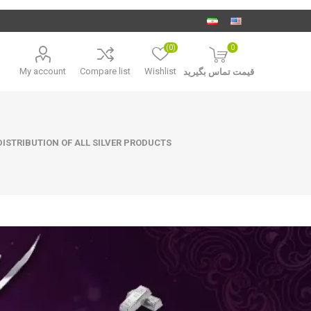
(0)
0
My account
Compare list
Wishlist
قیمت تماس بگیرید
ISTRIBUTION OF ALL SILVER PRODUCTS