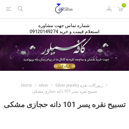
<
0
شماره تماس جهت مشاوره
استعلام قیمت و خرید 09120149274
Silver jewelry زیورآلات نقره
silver
Home
تسبیح نقره یسر 101 دانه حجازی مشکی
تسبیح نقره یسر 101 دانه حجازی مشکی