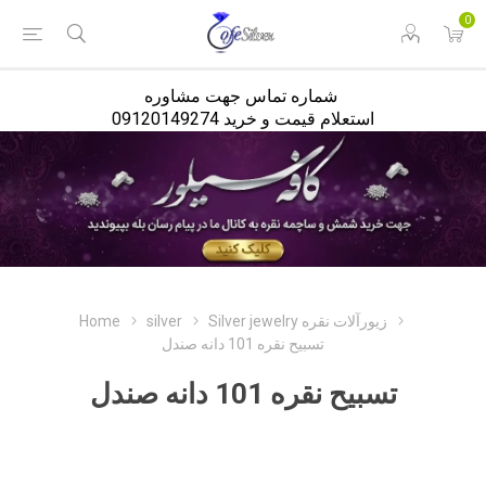
<
0
شماره تماس جهت مشاوره
استعلام قیمت و خرید 09120149274
Home
silver
Silver jewelry زیورآلات نقره
تسبیح نقره 101 دانه صندل
تسبیح نقره 101 دانه صندل