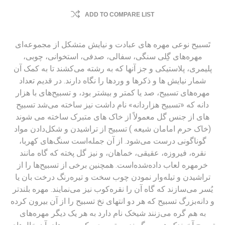
ADD TO COMPARE LIST
تَسبیح نوعی مهره های عبادت و نیایش متشکل از مجموعه‌ای
مهره‌های گِلی سنگی، سفالی، صدفی، استخوانی، چوبی،
پلیمری، پلاستیکی و جز آنها که به رشته می‌کشند تا به کمک آن
شمار نیایش ها و ذکرها و وردها را نگاه دارند. در قدیم تعداد
مهره‌های تسبیح، صد یا کمتر و بیشتر بود، و تسبیح‌های با هزار
دانه که «تسبیح هزاردانه» نام داشت نیز ساخته می‌شد تسبیح
های از جنس گل معمولاً از خاک های متبرک ساخته می شوند
(خاک حرم امامان شیعه ) تسبیح از تراشیدن و شکل‌دادن مواد
گوناگونی درست می‌شود. از آن جمله‌است سنگ‌های کهربا،
نقره، فیروزه، عقیقی، خماهان، و نیز گل پخته که گاه مانند
خرمهره لعاب داده‌شده‌است. همچنین برخی از تسبیح‌ها را از
تراشیدن و تیله‌وار نمودن چوب سخت و تیره‌رنگ درخت بان یا
یُسر می‌سازند که گاه آن را نقره‌کوب نیز می‌نمایند. مهره بلندتر
و دانه‌بزرگ تسبیح که هر دو انتهای نخ تسبیح را از آن بیرون کرده
به هم گره می‌زنند شیخک نام دارد به هر یک دیگر مهره‌های