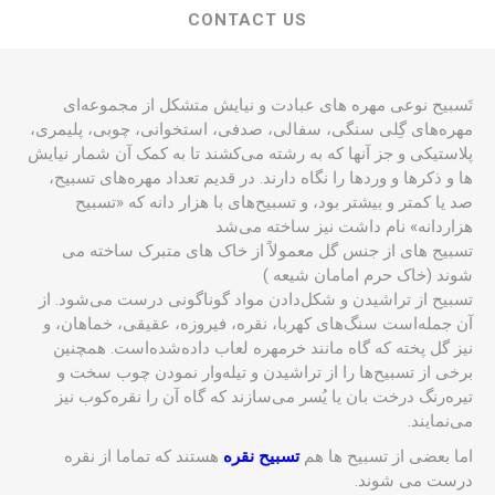
CONTACT US
تَسبیح نوعی مهره های عبادت و نیایش متشکل از مجموعه‌ای
مهره‌های گِلی سنگی، سفالی، صدفی، استخوانی، چوبی، پلیمری،
پلاستیکی و جز آنها که به رشته می‌کشند تا به کمک آن شمار نیایش
ها و ذکرها و وردها را نگاه دارند. در قدیم تعداد مهره‌های تسبیح،
صد یا کمتر و بیشتر بود، و تسبیح‌های با هزار دانه که «تسبیح
هزاردانه» نام داشت نیز ساخته می‌شد
تسبیح های از جنس گل معمولاً از خاک های متبرک ساخته می
شوند (خاک حرم امامان شیعه )
تسبیح از تراشیدن و شکل‌دادن مواد گوناگونی درست می‌شود. از
آن جمله‌است سنگ‌های کهربا، نقره، فیروزه، عقیقی، خماهان، و
نیز گل پخته که گاه مانند خرمهره لعاب داده‌شده‌است. همچنین
برخی از تسبیح‌ها را از تراشیدن و تیله‌وار نمودن چوب سخت و
تیره‌رنگ درخت بان یا یُسر می‌سازند که گاه آن را نقره‌کوب نیز
می‌نمایند.
اما بعضی از تسبیح ها هم
تسبیح نقره
هستند که تماما از نقره
درست می شوند.