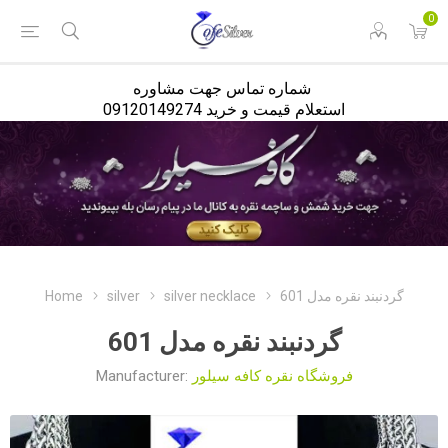
<
0
شماره تماس جهت مشاوره
استعلام قیمت و خرید 09120149274
Home
silver
silver necklace
گردنبند نقره مدل 601
گردنبند نقره مدل 601
Manufacturer:
فروشگاه نقره کافه سیلور