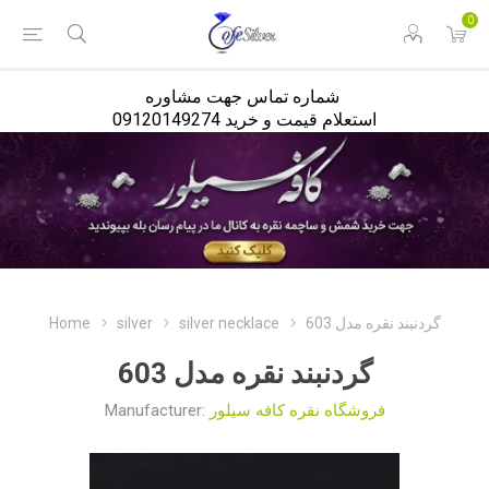
<
0
شماره تماس جهت مشاوره
استعلام قیمت و خرید 09120149274
Home
silver
silver necklace
گردنبند نقره مدل 603
گردنبند نقره مدل 603
Manufacturer:
فروشگاه نقره کافه سیلور