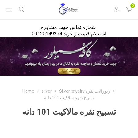
<
0
شماره تماس جهت مشاوره
استعلام قیمت و خرید 09120149274
Home
silver
Silver jewelry زیورآلات نقره
تسبیح نقره مالاکیت 101 دانه
تسبیح نقره مالاکیت 101 دانه