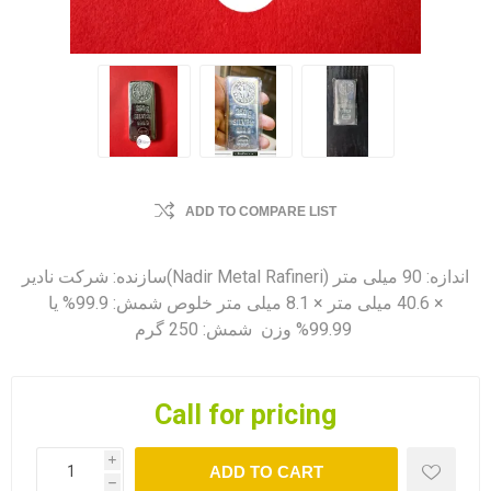
ADD TO COMPARE LIST
سازنده: شرکت نادیر(Nadir Metal Rafineri) اندازه: 90 میلی متر
× 40.6 میلی متر × 8.1 میلی متر خلوص شمش: 99.9% یا
99.99% وزن شمش: 250 گرم
Call for pricing
i
ADD TO CART
h