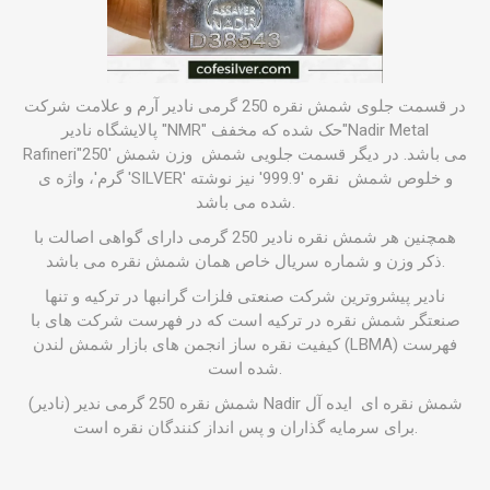
در قسمت جلوی
شمش نقره
250 گرمی نادیر آرم و علامت شرکت
پالایشگاه نادیر "NMR" حک شده که مخفف"Nadir Metal
Rafineri"می باشد. در دیگر قسمت جلویی شمش وزن شمش '250
گرم'، واژه ی 'SILVER' و خلوص شمش نقره '999.9' نیز نوشته
شده می باشد.
همچنین هر شمش نقره نادیر 250 گرمی دارای گواهی اصالت با
ذکر وزن و شماره سریال خاص همان شمش نقره می باشد.
نادیر پیشروترین شرکت صنعتی فلزات گرانبها در ترکیه و تنها
صنعتگر شمش نقره در ترکیه است که در فهرست شرکت های با
کیفیت نقره ساز انجمن های بازار شمش لندن (LBMA) فهرست
شده است.
شمش نقره 250 گرمی ندیر (نادیر) Nadir شمش نقره ای ایده آل
برای سرمایه گذاران و پس انداز کنندگان نقره است.