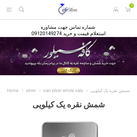
<
0
شماره تماس جهت مشاوره
استعلام قیمت و خرید 09120149274
شمش نقره یک کیلویی
iran silver whole sale
silver
Home
شمش نقره یک کیلویی