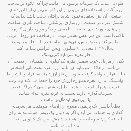
طولانی مدت یک سرمایه پرسود می ‌دانند. چرا که علاوه بر ساخت
زیورآلات و استفاده‌های تزیینی از این فلز، می‌توان از کاربردهای
صنعتی آن نیز استفاده نمود. شاید برایتان جالب باشد بدانید که
شمش نقره در صنعت داروسازی، پزشکی، ساخت باتری، ساخت
پنل‌های خورشیدی، صفحات لمسی و دیگر موارد دارای کاربرد
بالایی است. این فلز نقش بسیار مهمی در ساخت خودروهای برقی
ایفا می‌کند و طبق پیش‌بینی‌های انجام شده، این فلز محبوب تا
سال ۲۰۲۶ معادل ۹۰ میلیون اونس افزایش پیدا می‌کند.
فلز نقره سرمایه کم ریسک
یکی از مزایای خرید شمش نقره یک کیلویی، اطمینان از قیمت آن
می‌باشد. برخلاف سرمایه‌ ای مانند ارز، نقره تحت تاثیر اشخاص
ثالث قرار نخواهد گرفت. سود این فلز ارزشمند به افراد و یا شرایط
وابستگی ندارد. نقره همواره ارزش خود را حفظ می‌ کند و با رشد
قیمت، همراه است. به همین دلیل پیشنهاد می ‌کنیم اگر قصد
سرمایه‌گذاری دارید نسبت به خرید نقره اقدام نمایید.
یک پرتفوی ایده‌آل و مناسب
قطعاً داشتن یک پرتفوی متنوع از رازهای موفقیت هر سرمایه‌
گذاری به حساب می ‌آید و اگر به دنبال یک روش هوشمندانه برای
اضافه کردن سرمایه خود هستید شمش نقره یک کیلویی انتخاب
ایده آلی می‌باشد.