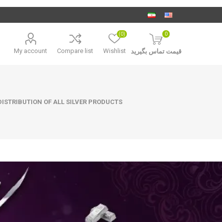
(0)
0
My account
Compare list
Wishlist
قیمت تماس بگیرید
ISTRIBUTION OF ALL SILVER PRODUCTS