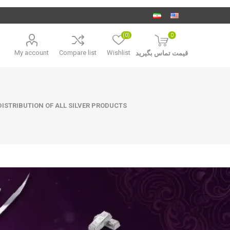
(0)
0
My account
Compare list
Wishlist
قیمت تماس بگیرید
ISTRIBUTION OF ALL SILVER PRODUCTS