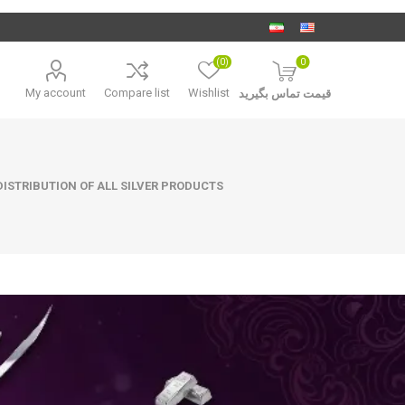
(0)
0
My account
Compare list
Wishlist
قیمت تماس بگیرید
ISTRIBUTION OF ALL SILVER PRODUCTS