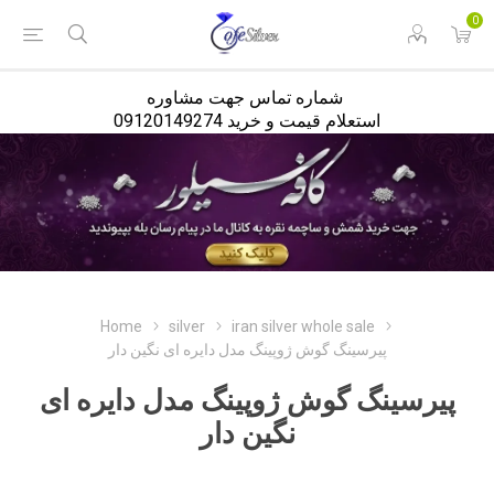
<
0
شماره تماس جهت مشاوره
استعلام قیمت و خرید 09120149274
Home
silver
iran silver whole sale
پیرسینگ گوش ژوپینگ مدل دایره ای نگین دار
پیرسینگ گوش ژوپینگ مدل دایره ای
نگین دار