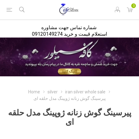
<
0
شماره تماس جهت مشاوره
استعلام قیمت و خرید 09120149274
Home
silver
iran silver whole sale
پیرسینگ گوش زنانه ژوپینگ مدل حلقه ای
پیرسینگ گوش زنانه ژوپینگ مدل حلقه
ای