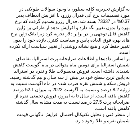
به گزارش تحریریه 
کافه سیلور
، با وجود سوالات طولانی در 
مورد تصمیمات نرخ آتی فدرال رزرو، با افزایش انعطاف پذیر 
0.37% در 73337 بسته شد. فدرال رزرو تصمیم گرفت که نرخ 
بهره را بدون تغییر نگه دارد و افزایش ندهد.از طرفی ین ژاپن 
کاهش قابل توجهی را در برابر دلار تجربه کرد زیرا بانک ژاپن نرخ 
های بهره فوق العاده پایین و سیاست کنترل بازده خود را بدون 
تغییر حفظ کرد و هیچ نشانه روشنی از تغییر سیاست ارائه نکرده 
است.
بر اساس داده‌ها و اطلاعات ضرابخانه پرث استرالیا، تقاضای 
شمش استرالیا برای دومین ماه متوالی در ماه آگوست کاهش 
شدیدی داشته است. فروش محصولات طلا و نقره در استرالیا 
به پایین ترین سطح خود در بیش از سه سال و نیم گذشته رسید. 
فروش سکه و شمش نقره ضرب شده در ماه آگوست نسبت به 
ژوئیه 8.2 درصد و نسبت به آگوست 2022 به میزان 52.1 درصد 
کاهش یافته است. از سال تا به امروز، فروش تجمعی نقره از 
ضرابخانه پرث 27.5 درصد نسبت به مدت مشابه سال گذشته 
کاهش یافته است.
از منظر فنی و تحلیل تکنیکال،احتمال افزایش ناگهانی قیمت 
شمش نقره
 و طلا وجود دارد.