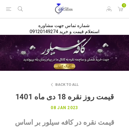
<
0
شماره تماس جهت مشاوره
استعلام قیمت و خرید 09120149274
BACK TO ALL
قیمت روز نقره 18 دی ماه 1401
08 JAN 2023
قیمت نقره در کافه سیلور بر اساس