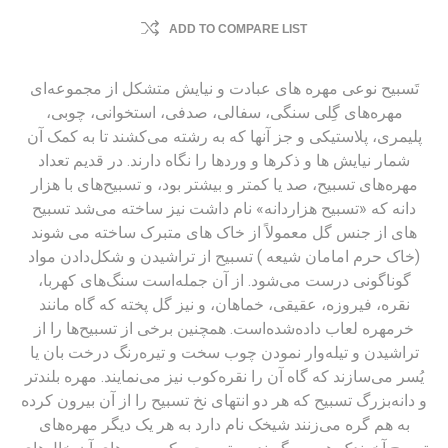
ADD TO COMPARE LIST
تَسبیح نوعی مهره های عبادت و نیایش متشکل از مجموعه‌ای
مهره‌های گِلی سنگی، سفالی، صدفی، استخوانی، چوبی،
پلیمری، پلاستیکی و جز آنها که به رشته می‌کشند تا به کمک آن
شمار نیایش ها و ذکرها و وردها را نگاه دارند. در قدیم تعداد
مهره‌های تسبیح، صد یا کمتر و بیشتر بود، و تسبیح‌های با هزار
دانه که «تسبیح هزاردانه» نام داشت نیز ساخته می‌شد تسبیح
های از جنس گل معمولاً از خاک های متبرک ساخته می شوند
(خاک حرم امامان شیعه ) تسبیح از تراشیدن و شکل‌دادن مواد
گوناگونی درست می‌شود. از آن جمله‌است سنگ‌های کهربا،
نقره، فیروزه، عقیقی، خماهان، و نیز گل پخته که گاه مانند
خرمهره لعاب داده‌شده‌است. همچنین برخی از تسبیح‌ها را از
تراشیدن و تیله‌وار نمودن چوب سخت و تیره‌رنگ درخت بان یا
یُسر می‌سازند که گاه آن را نقره‌کوب نیز می‌نمایند. مهره بلندتر
و دانه‌بزرگ تسبیح که هر دو انتهای نخ تسبیح را از آن بیرون کرده
به هم گره می‌زنند شیخک نام دارد به هر یک دیگر مهره‌های