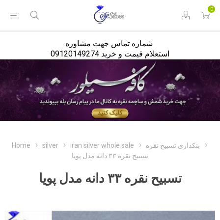
<
0
شماره تماس جهت مشاوره
استعلام قیمت و خرید 09120149274
بنکداری تسبیح نقره
iran silver whole sale
silver
Home
تسبیح نقره ۳۳ دانه مدل پویا
تسبیح نقره ۳۳ دانه مدل پویا