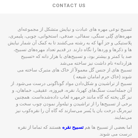
CONTACT US
تَسبیح نوعی مهره های عبادت و نیایش متشکل از مجموعه‌ای
مهره‌های گِلی سنگی، سفالی، صدفی، استخوانی، چوبی، پلیمری،
پلاستیکی و جز آنها که به رشته می‌کشند تا به کمک آن شمار نیایش
ها و ذکرها و وردها را نگاه دارند. در قدیم تعداد مهره‌های تسبیح،
صد یا کمتر و بیشتر بود، و تسبیح‌های با هزار دانه که «تسبیح
هزاردانه» نام داشت نیز ساخته می‌شد
تسبیح های از جنس گل معمولاً از خاک های متبرک ساخته می
شوند (خاک حرم امامان شیعه )
تسبیح از تراشیدن و شکل‌دادن مواد گوناگونی درست می‌شود. از
آن جمله‌است سنگ‌های کهربا، نقره، فیروزه، عقیقی، خماهان، و
نیز گل پخته که گاه مانند خرمهره لعاب داده‌شده‌است. همچنین
برخی از تسبیح‌ها را از تراشیدن و تیله‌وار نمودن چوب سخت و
تیره‌رنگ درخت بان یا یُسر می‌سازند که گاه آن را نقره‌کوب نیز
می‌نمایند.
اما بعضی از تسبیح ها هم
تسبیح نقره
هستند که تماما از نقره
درست می شوند.