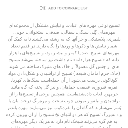
ADD TO COMPARE LIST
تَسبیح نوعی مهره های عبادت و نیایش متشکل از مجموعه‌ای
مهره‌های گِلی سنگی، سفالی، صدفی، استخوانی، چوبی،
پلیمری، پلاستیکی و جز آنها که به رشته می‌کشند تا به کمک آن
شمار نیایش ها و ذکرها و وردها را نگاه دارند. در قدیم تعداد
مهره‌های تسبیح، صد یا کمتر و بیشتر بود، و تسبیح‌های با هزار
دانه که «تسبیح هزاردانه» نام داشت نیز ساخته می‌شد تسبیح
های از جنس گل معمولاً از خاک های متبرک ساخته می شوند
(خاک حرم امامان شیعه ) تسبیح از تراشیدن و شکل‌دادن مواد
گوناگونی درست می‌شود. از آن جمله‌است سنگ‌های کهربا،
نقره، فیروزه، عقیقی، خماهان، و نیز گل پخته که گاه مانند
خرمهره لعاب داده‌شده‌است. همچنین برخی از تسبیح‌ها را از
تراشیدن و تیله‌وار نمودن چوب سخت و تیره‌رنگ درخت بان یا
یُسر می‌سازند که گاه آن را نقره‌کوب نیز می‌نمایند. مهره بلندتر
و دانه‌بزرگ تسبیح که هر دو انتهای نخ تسبیح را از آن بیرون کرده
به هم گره می‌زنند شیخک نام دارد به هر یک دیگر مهره‌های