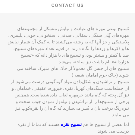
CONTACT US
تَسبیح نوعی مهره های عبادت و نیایش متشکل از مجموعه‌ای
مهره‌های گِلی سنگی، سفالی، صدفی، استخوانی، چوبی، پلیمری،
پلاستیکی و جز آنها که به رشته می‌کشند تا به کمک آن شمار نیایش
ها و ذکرها و وردها را نگاه دارند. در قدیم تعداد مهره‌های تسبیح،
صد یا کمتر و بیشتر بود، و تسبیح‌های با هزار دانه که «تسبیح
هزاردانه» نام داشت نیز ساخته می‌شد
تسبیح های از جنس گل معمولاً از خاک های متبرک ساخته می
شوند (خاک حرم امامان شیعه )
تسبیح از تراشیدن و شکل‌دادن مواد گوناگونی درست می‌شود. از
آن جمله‌است سنگ‌های کهربا، نقره، فیروزه، عقیقی، خماهان، و
نیز گل پخته که گاه مانند خرمهره لعاب داده‌شده‌است. همچنین
برخی از تسبیح‌ها را از تراشیدن و تیله‌وار نمودن چوب سخت و
تیره‌رنگ درخت بان یا یُسر می‌سازند که گاه آن را نقره‌کوب نیز
می‌نمایند.
اما بعضی از تسبیح ها هم
تسبیح نقره
هستند که تماما از نقره
درست می شوند.