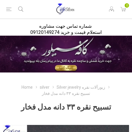
<
0
شماره تماس جهت مشاوره
استعلام قیمت و خرید 09120149274
Silver jewelry زیورآلات نقره
silver
Home
تسبیح نقره ۳۳ دانه مدل فخار
تسبیح نقره ۳۳ دانه مدل فخار