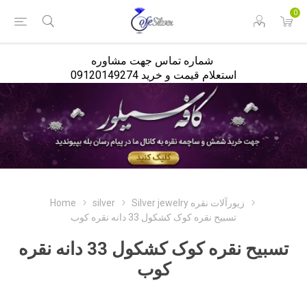
<
0
شماره تماس جهت مشاوره
استعلام قیمت و خرید 09120149274
Home
silver
Silver jewelry زیورآلات نقره
تسبیح نقره کوک کشکول 33 دانه نقره کوب
تسبیح نقره کوک کشکول 33 دانه نقره
کوب