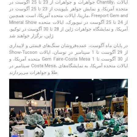
جواهرات و جواهرات از 23 تا 25 آگوست در Chantilly، ایالات
متحده آمریکا، و نمایش جواهر بلپوینت از 23 تا 25 آگوست در
ماریتا، ایالات متحده آمریکا، است. همچنین، Freeport Gem and
Mineral Show از 24 تا 25 آگوست در نیویورک، ایالات متحده
آمریکا، و نمایشگاه جواهرات ژاپن از 28 تا 30 آگوست در توکیو،
ژاپن، برگزار خواهند شد.
در پایان ماه آگوست، عمده‌فروشان سنگ‌های قیمتی و لاپیداری
Show-Tucson از 29 آگوست تا 1 سپتامبر در توسان، ایالات
متحده آمریکا، و Gem Faire-Costa Mesa از 30 آگوست تا 1
سپتامبر در Costa Mesa، ایالات متحده آمریکا، به نمایشگاه‌های
طلا و جواهرات می‌پردازند.