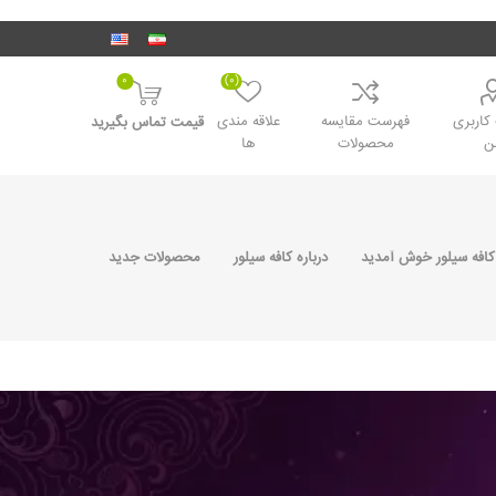
0
(0)
اربری
فهرست مقایسه
علاقه مندی
قیمت تماس بگیرید
ن
محصولات
ها
کافه سیلور خوش آمدید
درباره کافه سیلور
محصولات جدید