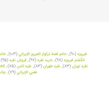
فیروزه
(90)
,
خاتم فضة تركواز الفيروز الإيراني
(103)
,
خاتم
انگشتر فیروزه
(98)
,
خرید نقره
(97)
,
قروش نقره
(95)
نقره تهران
(83)
,
نقره طهران
(83)
,
نقره ثامن
(75)
,
کاف
فضي الإيراني
(79)
,
چاند