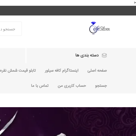
<
دسته بندی ها
صفحه اصلی
اینستاگرام کافه سیلور
تابلو قیمت شمش نقره و
جستجو
حساب کاربری من
تماس با ما