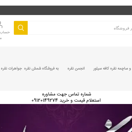
حساب ک
م
 ساچمه نقره کافه سیلور
انجمن نقره
به فروشگاه شمش نقره جواهرات نقره 
شماره تماس جهت مشاوره
استعلام قیمت و خرید 09120149274