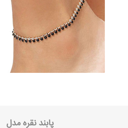
پابند نقره
مدل 6007 ایرانی پابند نقره ع