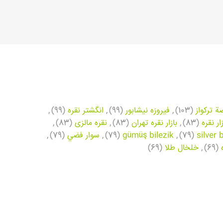
ة تركواز
(103)
,
فیروزه نیشابور
(99)
,
انگشتر نقره
(99)
,
زار نقره
(83)
,
بازار نقره تهران
(83)
,
نقره مالزی
(83)
,
silver 
(79)
,
gümüş bilezik
(79)
,
سوار فضي
(79)
,
(69)
,
خلخال طلا
(69)