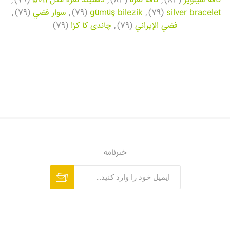
کافه سیلویر
(83)
,
کافه نقره
(83)
,
دستبند نقره مدل 5011
(79)
,
silver bracelet
(79)
,
gümüş bilezik
(79)
,
سوار فضي
(79)
,
فضي الإيراني
(79)
,
چاندی کا کڑا
(79)
خبرنامه