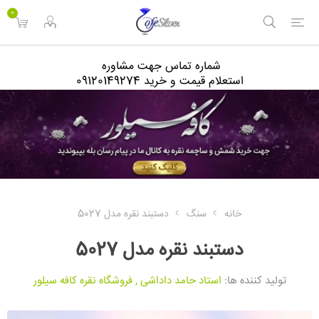
<
0
شماره تماس جهت مشاوره
استعلام قیمت و خرید 09120149274
خانه
سنگ
دستبند نقره مدل 5027
دستبند نقره مدل 5027
تولید کننده ها:
استاد حامد داداشی
,
فروشگاه نقره کافه سیلور