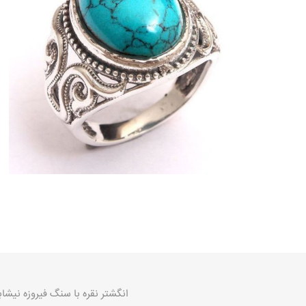
انگشتر نقره با سنگ فیروزه نیشابور 1011ایرانی رکاب نقره عی