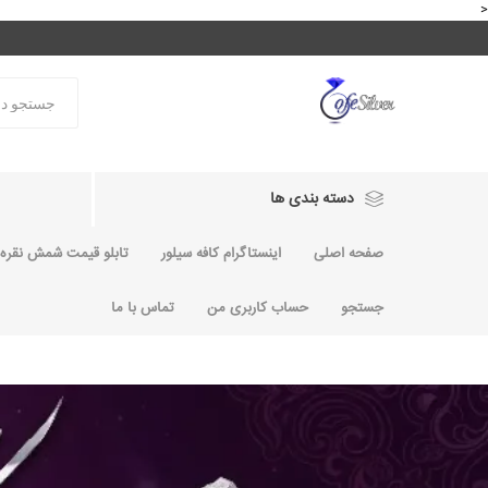
<
دسته بندی ها
صفحه اصلی
اینستاگرام کافه سیلور
تابلو قیمت شمش نقره و
جستجو
حساب کاربری من
تماس با ما