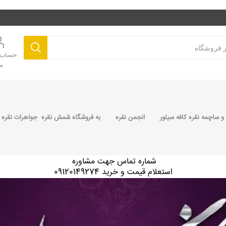
حساب ک
م
 ساچمه نقره کافه سیلور
انجمن نقره
به فروشگاه شمش نقره جواهرات نقره 
شماره تماس جهت مشاوره
استعلام قیمت و خرید 09120149274