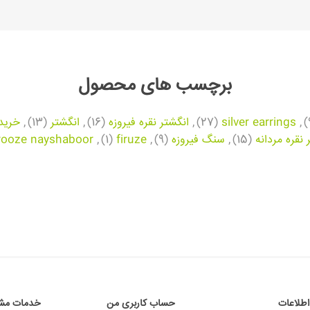
برچسب های محصول
,
silver earrings
(27)
,
انگشتر نقره فیروزه
(16)
,
انگشتر
(13)
,
خرید 
 نقره مردانه
(15)
,
سنگ فیروزه
(9)
,
firuze
(1)
,
irooze nayshaboor
اطلاعات
حساب کاربری من
خدمات مشت