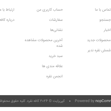
تماس با ما
حساب کاربری من
ارتباط با م
جستجو
سفارشات
درباره کافه
اخبار
نشانی‌ها
محصولات جدید
آخرین محصولات مشاهده
شده
شمش نقره ندیر
سبد خرید
علاقه مندی ها
انجمن نقره
nopComm
Powered by
کپی‌رایت © 2026 کافه نقره. کلیه حقوق محفوظ است.