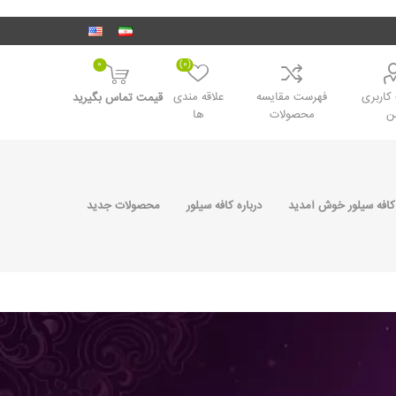
0
(0)
اربری
فهرست مقایسه
علاقه مندی
قیمت تماس بگیرید
ن
محصولات
ها
کافه سیلور خوش آمدید
درباره کافه سیلور
محصولات جدید