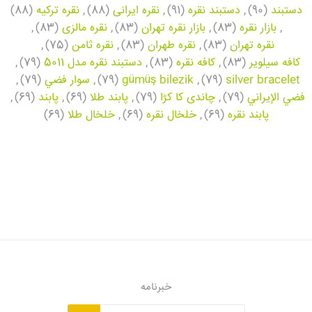
دستبند
(90)
,
دستبند نقره
(91)
,
نقره ایرانی
(88)
,
نقره ترکیه
(88)
,
بازار نقره
(83)
,
بازار نقره تهران
(83)
,
نقره مالزی
(83)
,
نقره تهران
(83)
,
نقره طهران
(83)
,
نقره ثامن
(75)
,
کافه سیلویر
(83)
,
کافه نقره
(83)
,
دستبند نقره مدل 5011
(79)
,
silver bracelet
(79)
,
gümüş bilezik
(79)
,
سوار فضي
(79)
,
فضي الإيراني
(79)
,
چاندی کا کڑا
(79)
,
پابند طلا
(69)
,
پابند
(69)
,
پابند نقره
(69)
,
خلخال نقره
(69)
,
خلخال طلا
(69)
خبرنامه