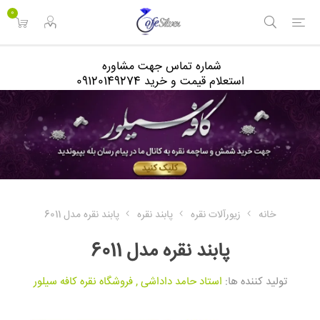
<
0
شماره تماس جهت مشاوره
استعلام قیمت و خرید 09120149274
خانه
زیورآلات نقره
پابند نقره
پابند نقره مدل 6011
پابند نقره مدل 6011
تولید کننده ها:
استاد حامد داداشی
,
فروشگاه نقره کافه سیلور