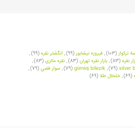
ة تركواز
(103)
,
فیروزه نیشابور
(99)
,
انگشتر نقره
(99)
,
زار نقره
(83)
,
بازار نقره تهران
(83)
,
نقره مالزی
(83)
,
silver 
(79)
,
gümüş bilezik
(79)
,
سوار فضي
(79)
,
(69)
,
خلخال طلا
(69)