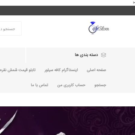
<
دسته بندی ها
صفحه اصلی
اینستاگرام کافه سیلور
تابلو قیمت شمش نقره و
جستجو
حساب کاربری من
تماس با ما