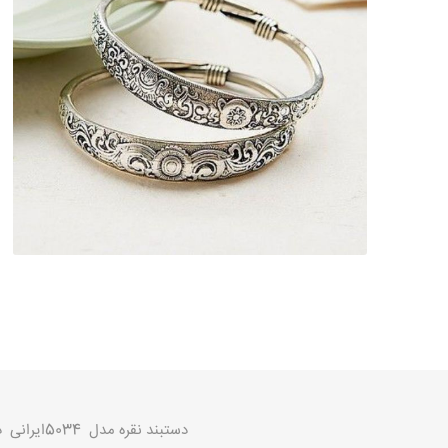
دستبند نقره
مدل 5034ایرانی دستبند نقره عیار 925