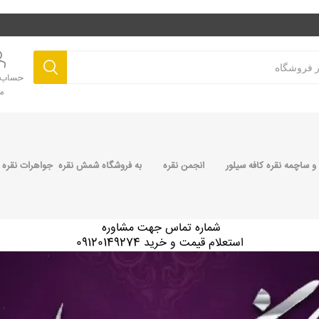
حساب ک
م
 ساچمه نقره کافه سیلور
انجمن نقره
به فروشگاه شمش نقره جواهرات نقره 
شماره تماس جهت مشاوره
استعلام قیمت و خرید 09120149274