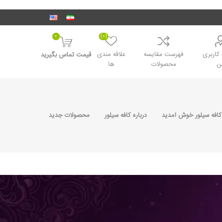
0
(0)
اربری
فهرست مقایسه
علاقه مندی
قیمت تماس بگیرید
ن
محصولات
ها
کافه سیلور خوش آمدید
درباره کافه سیلور
محصولات جدید