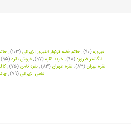
فیروزه
(90)
,
خاتم فضة تركواز الفيروز الإيراني
(103)
,
خاتم
انگشتر فیروزه
(98)
,
خرید نقره
(97)
,
قروش نقره
(95)
نقره تهران
(83)
,
نقره طهران
(83)
,
نقره ثامن
(75)
,
کاف
فضي الإيراني
(79)
,
چاند