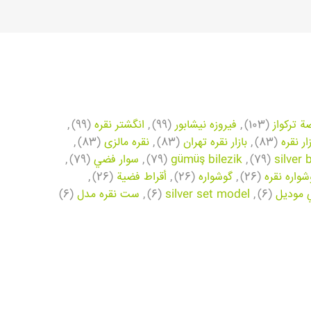
ة تركواز
(103)
,
فیروزه نیشابور
(99)
,
انگشتر نقره
(99)
,
زار نقره
(83)
,
بازار نقره تهران
(83)
,
نقره مالزی
(83)
,
silver 
(79)
,
gümüş bilezik
(79)
,
سوار فضي
(79)
,
شواره نقره
(26)
,
گوشواره
(26)
,
أقراط فضية
(26)
,
 موديل
(6)
,
silver set model
(6)
,
ست نقره مدل
(6)