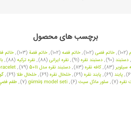
برچسب های محصول
(102)
,
خاتم فضی
(102)
,
خاتم فضه
(102)
,
خاتم فضة
(103)
,
خاتم فض
,
دستبند
(90)
,
دستبند نقره
(91)
,
نقره ایرانی
(88)
,
نقره ترکیه
(88)
,
با
ه سیلویر
(83)
,
کافه نقره
(83)
,
دستبند نقره مدل 5011
(79)
,
bracelet
,
پابند
(69)
,
پابند نقره
(69)
,
خلخال نقره
(69)
,
خلخال طلا
(69)
,
گو
نقره
(7)
,
سلور ماڈل سیٹ
(6)
,
gümüş model seti
(7)
,
طقم فضي