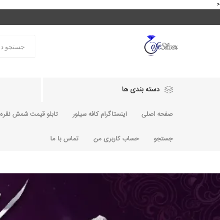
<
دسته بندی ها
صفحه اصلی
اینستاگرام کافه سیلور
تابلو قیمت شمش نقره و
جستجو
حساب کاربری من
تماس با ما