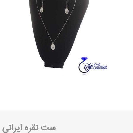
ست نقره
ایرانی 8002 ست نقره عیار 925