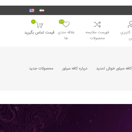
0
(0)
اربری
فهرست مقایسه
علاقه مندی
قیمت تماس بگیرید
ن
محصولات
ها
کافه سیلور خوش آمدید
درباره کافه سیلور
محصولات جدید