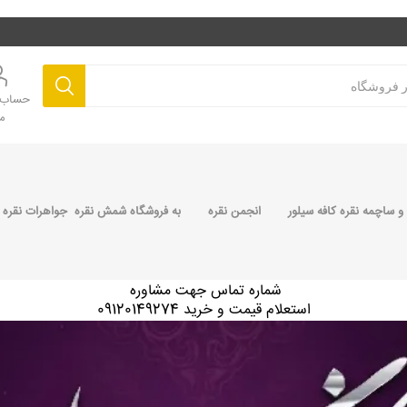
حساب ک
م
 ساچمه نقره کافه سیلور
انجمن نقره
به فروشگاه شمش نقره جواهرات نقره 
شماره تماس جهت مشاوره
استعلام قیمت و خرید 09120149274