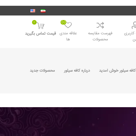
0
(0)
اربری
فهرست مقایسه
علاقه مندی
قیمت تماس بگیرید
ن
محصولات
ها
کافه سیلور خوش آمدید
درباره کافه سیلور
محصولات جدید