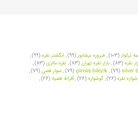
ة تركواز
(103)
,
فیروزه نیشابور
(99)
,
انگشتر نقره
(99)
,
زار نقره
(83)
,
بازار نقره تهران
(83)
,
نقره مالزی
(83)
,
silver 
(79)
,
gümüş bilezik
(79)
,
سوار فضي
(79)
,
شواره نقره
(26)
,
گوشواره
(26)
,
أقراط فضية
(26)
,