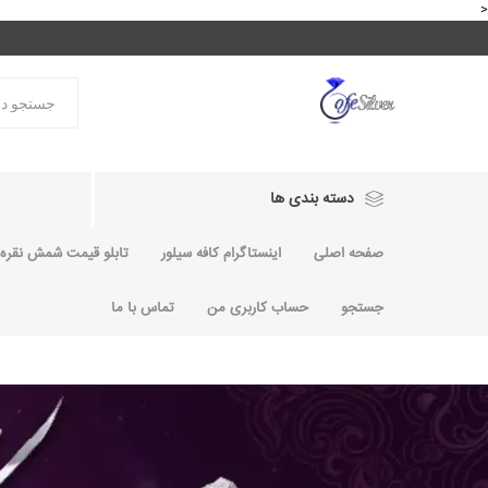
<
دسته بندی ها
صفحه اصلی
اینستاگرام کافه سیلور
تابلو قیمت شمش نقره و
جستجو
حساب کاربری من
تماس با ما