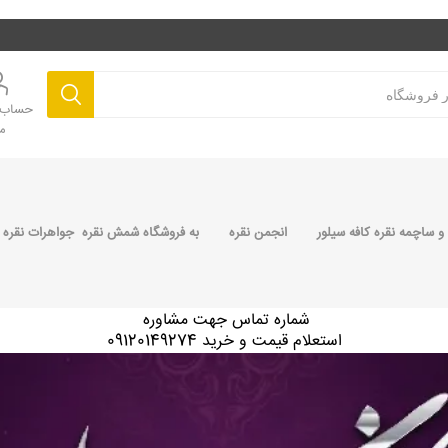
حساب ک
م
 ساچمه نقره کافه سیلور
انجمن نقره
به فروشگاه شمش نقره جواهرات نقره 
شماره تماس جهت مشاوره
استعلام قیمت و خرید 09120149274