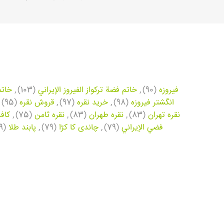
فیروزه
(90)
,
خاتم فضة تركواز الفيروز الإيراني
(103)
,
خاتم
انگشتر فیروزه
(98)
,
خرید نقره
(97)
,
قروش نقره
(95)
نقره تهران
(83)
,
نقره طهران
(83)
,
نقره ثامن
(75)
,
کاف
فضي الإيراني
(79)
,
چاندی کا کڑا
(79)
,
پابند طلا
(69)