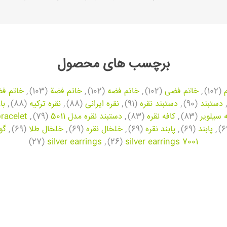
برچسب های محصول
(102)
,
خاتم فضی
(102)
,
خاتم فضه
(102)
,
خاتم فضة
(103)
,
خاتم فض
,
دستبند
(90)
,
دستبند نقره
(91)
,
نقره ایرانی
(88)
,
نقره ترکیه
(88)
,
با
ه سیلویر
(83)
,
کافه نقره
(83)
,
دستبند نقره مدل 5011
(79)
,
bracelet
,
پابند
(69)
,
پابند نقره
(69)
,
خلخال نقره
(69)
,
خلخال طلا
(69)
,
گو
(27)
silver earrings
,
(26)
silver earrings 7001