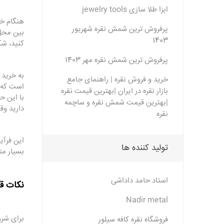
ابزا طلا سازی jewelry tools
هنگام خر
پرفروش ترین شمش نقره شهریور
بین محل 
1403
کنید، شک
پرفروش ترین شمش نقره مهر 1403
به خرید 
خرید و فروش نقره | راهنمای جامع
است که د
بازار نقره در ایران |بهترین قیمت نقره
با این ح
|بهترین قیمت شمش نقره و ساچمه
دارید وق
نقره
این فرآی
تولید کننده ها
بسیار مت
استاد حامد داداشی
نکات قا
Nadir metal
برای شرو
فروشگاه نقره کافه سیلور