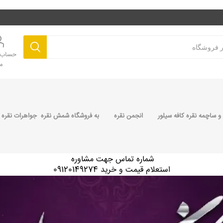
حساب ک
م
 ساچمه نقره کافه سیلور
انجمن نقره
به فروشگاه شمش نقره جواهرات نقره 
شماره تماس جهت مشاوره
استعلام قیمت و خرید 09120149274