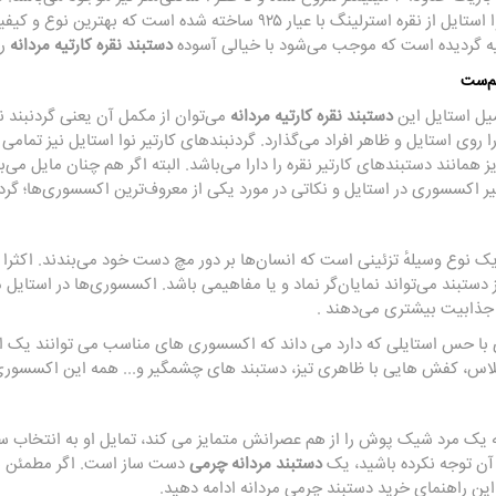
گالری نوا استایل از نقره استرلینگ با عیار ۹۲۵ ساخته شده
یه گردیده است که موجب می‌شود با خیالی آسوده
دستبند نقره کارتیه مردانه
را
م‌ست
یل استایل این
دستبند نقره کارتیه مردانه
می‌توان از مکمل آن یعنی گردنبند نق
ا روی استایل و ظاهر افراد می‌گذارد. گردنبندهای کارتیر نوا استایل نیز تمام
یز همانند دستبندهای کارتیر نقره را دارا می‌باشد. البته اگر هم چنان مایل م
ثیر اکسسوری در استایل و نکاتی در مورد یکی از معروف‌ترین اکسسوری‌ها؛ گردنبن
یک نوع وسیلهٔ تزئینی است که انسان‌ها بر دور مچ دست خود می‌بندند. اکثرا ا
ز دستبند می‌تواند نمایان‌گر نماد و یا مفاهیمی باشد. اکسسوری‌ها در استایل 
 جذابیت بیشتری می‌دهند .
با حس استایلی که دارد می ‌داند که اکسسوری‌ های مناسب می ‌توانند یک اس
اس، کفش هایی با ظاهری تیز، دستبند های چشمگیر و... همه این اکسسوری ه
یک مرد شیک پوش را از هم عصرانش متمایز می کند، تمایل او به انتخاب س
ن توجه نکرده باشید، یک
دستبند مردانه چرمی
دست ساز است. اگر مطمئن نی
ین راهنمای خرید دستبند چرمی مردانه ادامه دهید.