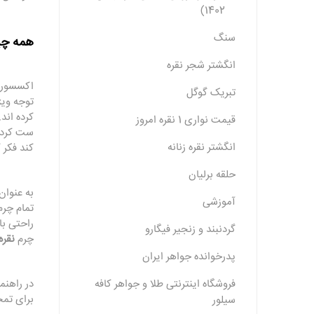
1402)
سنگ
همه چیز
انگشتر شجر نقره
اکسسوری 
تبریک گوگل
توجه ویژ
کرده اند
قیمت نواری 1 نقره امروز
ست کرد
انگشتر نقره زنانه
کند فکر ک
حلقه برلیان
به عنوان
آموزشی
تمام چرم
راحتی با
گردنبند و زنجیر فیگارو
چرم
نقره
پدرخوانده جواهر ایران
فروشگاه اینترنتی طلا و جواهر کافه
در راهنم
برای تم
سیلور