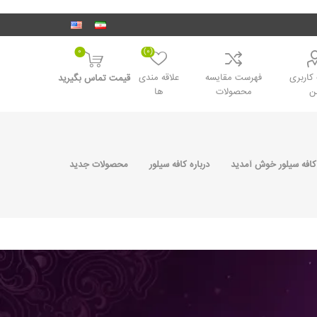
0
(0)
اربری
فهرست مقایسه
علاقه مندی
قیمت تماس بگیرید
ن
محصولات
ها
کافه سیلور خوش آمدید
درباره کافه سیلور
محصولات جدید