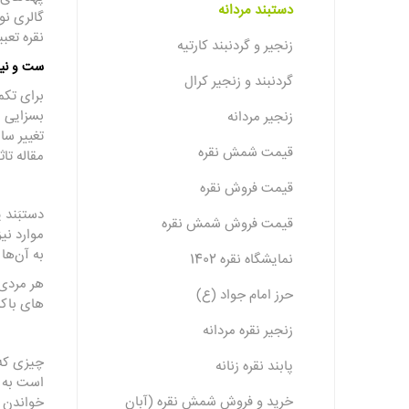
دستبند مردانه
نقره تعب
زنجیر و گردنبند کارتیه
ست و نی
گردنبند و زنجیر کرال
برای تکم
بسزایی ر
زنجیر مردانه
تغییر سا
قیمت شمش نقره
مقاله تا
قیمت فروش نقره
دستبَند 
قیمت فروش شمش نقره
موارد نی
به آن‌ها
نمایشگاه نقره 1402
هر مردی 
حرز امام جواد (ع)
های باکل
زنجیر نقره مردانه
چیزی که 
پابند نقره زنانه
است به آ
خرید و فروش شمش نقره (آبان
خواندن ا