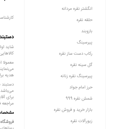
انگشتر نقره مردانه
کارشناسا
حلقه نقره
بازوبند
دستبند 
پیرسینگ
شاید اول
کالاهایی
رکاب دست ساز نقره
معمولا ا
گل سینه نقره
می‌نماین
هدیه برا
پیرسینگ نقره زنانه
دستبند ن
حرز امام جواد
می‌باشد 
برای آقا
شمش نقره 999
مراجعه ف
بازار خرید و فروش نقره
مشخصات د
زیورآلات نقره
فروشگاه ز