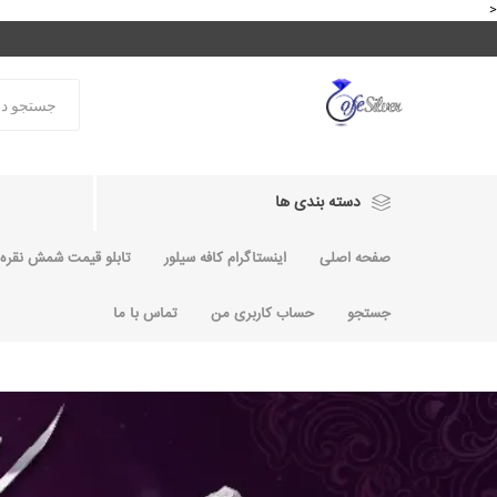
<
دسته بندی ها
صفحه اصلی
اینستاگرام کافه سیلور
تابلو قیمت شمش نقره و
جستجو
حساب کاربری من
تماس با ما