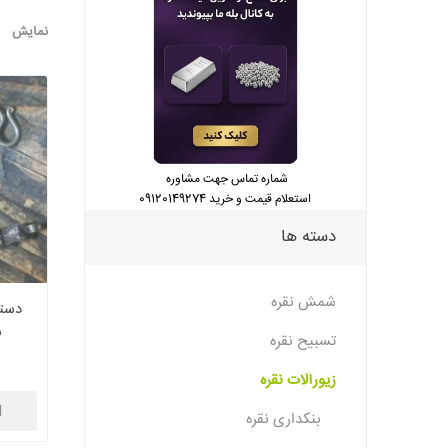
نمایش
شماره تماس جهت مشاوره
استعلام قیمت و خرید 09120149274
دسته ها
شمش نقره
دستب
ن
تسبیح نقره
0
زیورآلات نقره
ا
بنکداری نقره