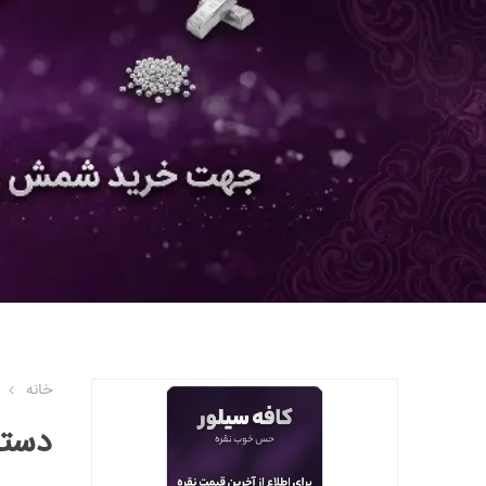
خانه
دستب