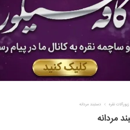
زیورآلات نقره
دستبند مردانه
ند مردانه