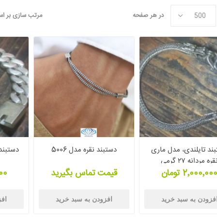
در هر صفحه
مرتب سازی بر ا
ند تایلندی، مدل ماری
دستبند نقره مدل 5006
قره مردانه ۲۷ گرمی
2٬000٬00 تومان
قیمت تماس بگیرید
٬000
فزودن به سبد خرید
افزودن به سبد خرید
افز