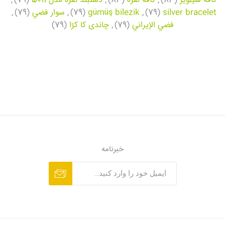
کافه سیلویر
(83)
,
کافه نقره
(83)
,
دستبند نقره مدل 5011
(79)
,
silver bracelet
(79)
,
gümüş bilezik
(79)
,
سوار فضي
(79)
,
فضي الإيراني
(79)
,
چاندی کا کڑا
(79)
خبرنامه