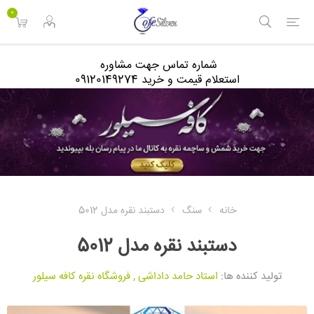
<
0
شماره تماس جهت مشاوره
استعلام قیمت و خرید 09120149274
خانه
سنگ
دستبند نقره مدل 5012
دستبند نقره مدل 5012
تولید کننده ها:
استاد حامد داداشی
,
فروشگاه نقره کافه سیلور