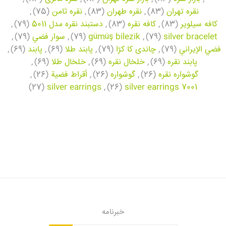
نقره تهران
(83)
,
نقره طهران
(83)
,
نقره ثامن
(75)
,
کافه سیلویر
(83)
,
کافه نقره
(83)
,
دستبند نقره مدل 5011
(79)
,
silver bracelet
(79)
,
gümüş bilezik
(79)
,
سوار فضي
(79)
,
فضي الإيراني
(79)
,
چاندی کا کڑا
(79)
,
پابند طلا
(69)
,
پابند
(69)
,
پابند نقره
(69)
,
خلخال نقره
(69)
,
خلخال طلا
(69)
,
گوشواره نقره
(26)
,
گوشواره
(26)
,
أقراط فضية
(26)
,
(27)
silver earrings
,
(26)
silver earrings 7001
خبرنامه