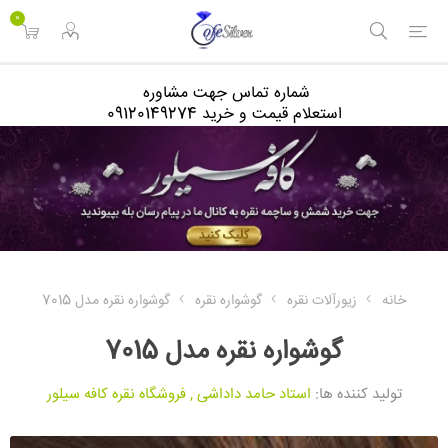
<
0
شماره تماس جهت مشاوره
استعلام قیمت و خرید 09120149274
خانه
زیورآلات نقره
گوشواره نقره
گوشواره نقره مدل 7015
گوشواره نقره مدل 7015
تولید کننده ها:
استاد حامد داداشی
,
فروشگاه نقره کافه سیلور