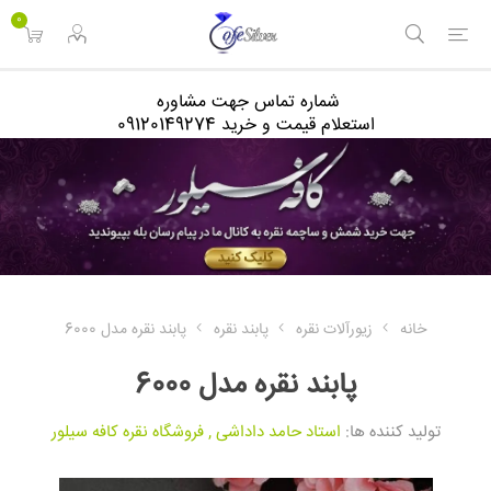
<
0
شماره تماس جهت مشاوره
استعلام قیمت و خرید 09120149274
خانه
زیورآلات نقره
پابند نقره
پابند نقره مدل 6000
پابند نقره مدل 6000
تولید کننده ها:
استاد حامد داداشی
,
فروشگاه نقره کافه سیلور