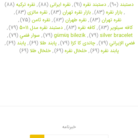
دستبند
(90)
,
دستبند نقره
(91)
,
نقره ایرانی
(88)
,
نقره ترکیه
(88)
,
بازار نقره
(83)
,
بازار نقره تهران
(83)
,
نقره مالزی
(83)
,
نقره تهران
(83)
,
نقره طهران
(83)
,
نقره ثامن
(75)
,
کافه سیلویر
(83)
,
کافه نقره
(83)
,
دستبند نقره مدل 5011
(79)
,
silver bracelet
(79)
,
gümüş bilezik
(79)
,
سوار فضي
(79)
,
فضي الإيراني
(79)
,
چاندی کا کڑا
(79)
,
پابند طلا
(69)
,
پابند
(69)
,
پابند نقره
(69)
,
خلخال نقره
(69)
,
خلخال طلا
(69)
خبرنامه