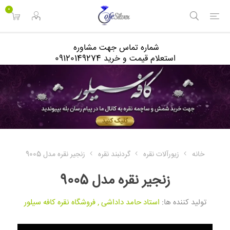
<
0
شماره تماس جهت مشاوره
استعلام قیمت و خرید 09120149274
خانه
زیورآلات نقره
گردنبند نقره
زنجیر نقره مدل 9005
زنجیر نقره مدل 9005
تولید کننده ها:
استاد حامد داداشی
,
فروشگاه نقره کافه سیلور