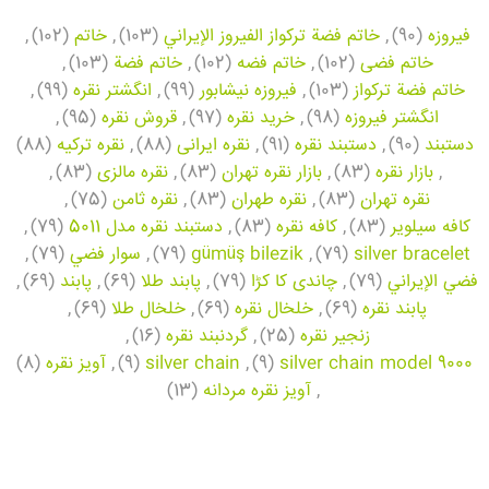
فیروزه
(90)
,
خاتم فضة تركواز الفيروز الإيراني
(103)
,
خاتم
(102)
,
خاتم فضی
(102)
,
خاتم فضه
(102)
,
خاتم فضة
(103)
,
خاتم فضة تركواز
(103)
,
فیروزه نیشابور
(99)
,
انگشتر نقره
(99)
,
انگشتر فیروزه
(98)
,
خرید نقره
(97)
,
قروش نقره
(95)
,
دستبند
(90)
,
دستبند نقره
(91)
,
نقره ایرانی
(88)
,
نقره ترکیه
(88)
,
بازار نقره
(83)
,
بازار نقره تهران
(83)
,
نقره مالزی
(83)
,
نقره تهران
(83)
,
نقره طهران
(83)
,
نقره ثامن
(75)
,
کافه سیلویر
(83)
,
کافه نقره
(83)
,
دستبند نقره مدل 5011
(79)
,
silver bracelet
(79)
,
gümüş bilezik
(79)
,
سوار فضي
(79)
,
فضي الإيراني
(79)
,
چاندی کا کڑا
(79)
,
پابند طلا
(69)
,
پابند
(69)
,
پابند نقره
(69)
,
خلخال نقره
(69)
,
خلخال طلا
(69)
,
زنجیر نقره
(25)
,
گردنبند نقره
(16)
,
silver chain model 9000
(9)
,
silver chain
(9)
,
آویز نقره
(8)
,
آویز نقره مردانه
(13)