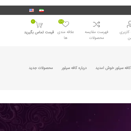
0
(0)
اربری
فهرست مقایسه
علاقه مندی
قیمت تماس بگیرید
ن
محصولات
ها
کافه سیلور خوش آمدید
درباره کافه سیلور
محصولات جدید