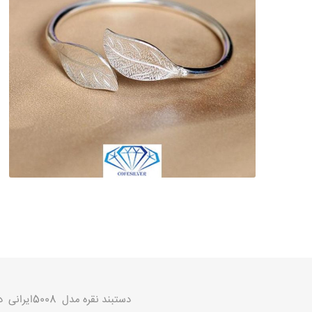
دستبند نقره مدل 5008ایرانی دستبند نقره عیار 925