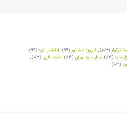
ة تركواز
(103)
,
فیروزه نیشابور
(99)
,
انگشتر نقره
(99)
,
زار نقره
(83)
,
بازار نقره تهران
(83)
,
نقره مالزی
(83)
,
ره
(83)