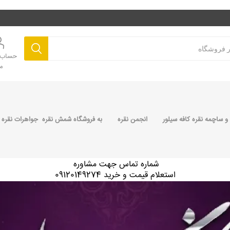
حساب ک
م
 ساچمه نقره کافه سیلور
انجمن نقره
به فروشگاه شمش نقره جواهرات نقره 
شماره تماس جهت مشاوره
استعلام قیمت و خرید 09120149274