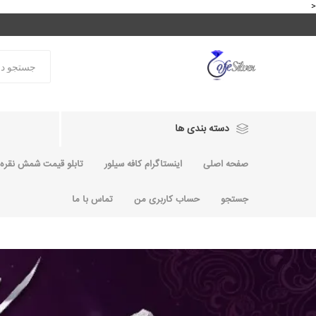
<
دسته بندی ها
صفحه اصلی
اینستاگرام کافه سیلور
تابلو قیمت شمش نقره و
جستجو
حساب کاربری من
تماس با ما