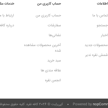
اطلاعات
حساب کاربری من
خدمات مشت
تماس با ما
حساب کاربری من
ارتباط با م
جستجو
سفارشات
درباره کافه
اخبار
نشانی‌ها
محصولات جدید
آخرین محصولات مشاهده
شده
شمش نقره ندیر
سبد خرید
علاقه مندی ها
انجمن نقره
nopComm
Powered by
کپی‌رایت © 2026 کافه نقره. کلیه حقوق محفوظ است.