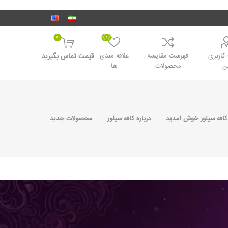
0
(0)
اربری
فهرست مقایسه
علاقه مندی
قیمت تماس بگیرید
ن
محصولات
ها
کافه سیلور خوش آمدید
درباره کافه سیلور
محصولات جدید