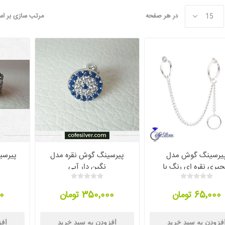
در هر صفحه
مرتب سازی بر ا
یرسینگ گوش مدل
پیرسینگ گوش نقره مدل
پیرسی
جیری نقره ای رنگ با
نگین دار آبی
جنس استیل
65٬000 تومان
350٬000 تومان
00
فزودن به سبد خرید
افزودن به سبد خرید
افز