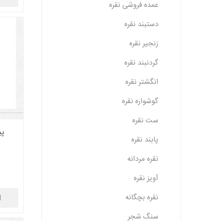
عمده فروشی نقره
دستبند نقره
زنجیر نقره
گردنبند نقره
انگشتر نقره
گوشواره نقره
ست نقره
پی
پابند نقره
نقره مردانه
آویز نقره
نقره بچگانه
ا
سنگ شجر