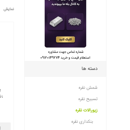
نمایش
شماره تماس جهت مشاوره
استعلام قیمت و خرید 09120149274
دسته ها
شمش نقره
پ
زن
تسبیح نقره
زیورآلات نقره
بنکداری نقره
ا