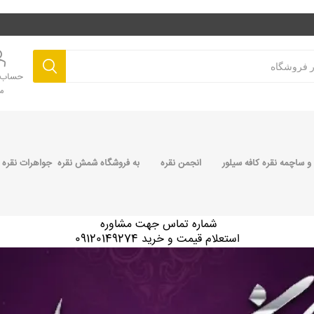
حساب ک
م
 ساچمه نقره کافه سیلور
انجمن نقره
به فروشگاه شمش نقره جواهرات نقره 
شماره تماس جهت مشاوره
استعلام قیمت و خرید 09120149274