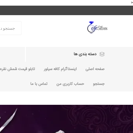
<
دسته بندی ها
صفحه اصلی
اینستاگرام کافه سیلور
تابلو قیمت شمش نقره و
جستجو
حساب کاربری من
تماس با ما