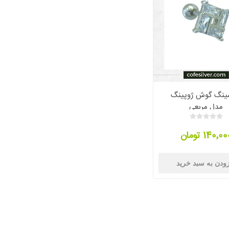
ینگ گوش ژوپینگ
مدل مربعی
140٬0 تومان
ودن به سبد خرید