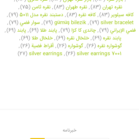
نقره تهران
(83)
,
نقره طهران
(83)
,
نقره ثامن
(75)
,
کافه سیلویر
(83)
,
کافه نقره
(83)
,
دستبند نقره مدل 5011
(79)
,
silver bracelet
(79)
,
gümüş bilezik
(79)
,
سوار فضي
(79)
,
فضي الإيراني
(79)
,
چاندی کا کڑا
(79)
,
پابند طلا
(69)
,
پابند
(69)
,
پابند نقره
(69)
,
خلخال نقره
(69)
,
خلخال طلا
(69)
,
گوشواره نقره
(26)
,
گوشواره
(26)
,
أقراط فضية
(26)
,
(27)
silver earrings
,
(26)
silver earrings 7001
خبرنامه