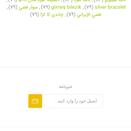
کافه سیلویر
(83)
,
کافه نقره
(83)
,
دستبند نقره مدل 5011
(79)
,
silver bracelet
(79)
,
gümüş bilezik
(79)
,
سوار فضي
(79)
,
فضي الإيراني
(79)
,
چاندی کا کڑا
(79)
خبرنامه