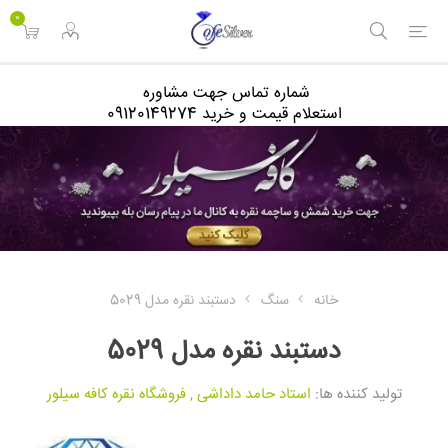
<
0
شماره تماس جهت مشاوره
استعلام قیمت و خرید 09120149274
خانه
سنگ
دستبند نقره مدل 5029
دستبند نقره مدل 5029
تولید کننده ها:
استاد حامد داداشی
,
فروشگاه نقره کافه سیلور