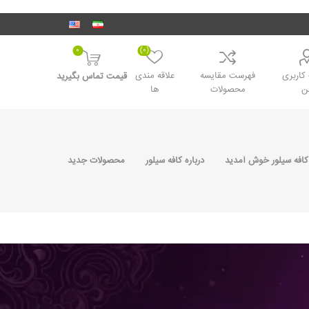
0
(0)
اربری
فهرست مقایسه
علاقه مندی
قیمت تماس بگیرید
ن
محصولات
ها
کافه سیلور خوش آمدید
درباره کافه سیلور
محصولات جدید