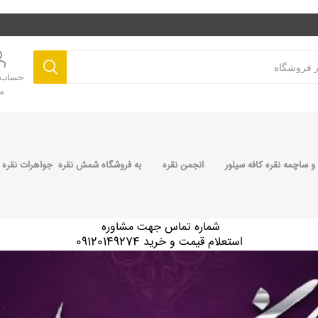
حساب ک
م
 ساچمه نقره کافه سیلور
انجمن نقره
به فروشگاه شمش نقره جواهرات نقره 
شماره تماس جهت مشاوره
استعلام قیمت و خرید 09120149274