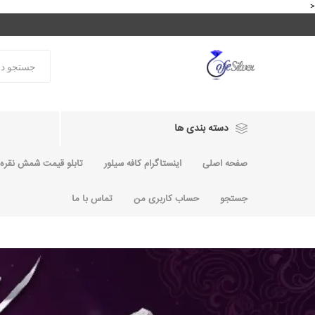
<
دسته بندی ها
صفحه اصلی
اینستاگرام کافه سیلور
تابلو قیمت شمش نقره و
جستجو
حساب کاربری من
تماس با ما