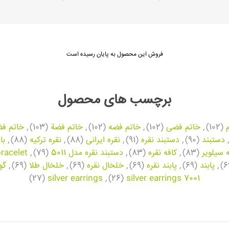
فروش این محصول به پایان رسیده است
برچسب های محصول
(102)
,
خاتم فضی
(102)
,
خاتم فضه
(102)
,
خاتم فضة
(103)
,
خاتم فض
,
دستبند
(90)
,
دستبند نقره
(91)
,
نقره ایرانی
(88)
,
نقره ترکیه
(88)
,
با
ه سیلویر
(83)
,
کافه نقره
(83)
,
دستبند نقره مدل 5011
(79)
,
bracelet
,
پابند
(69)
,
پابند نقره
(69)
,
خلخال نقره
(69)
,
خلخال طلا
(69)
,
گو
(27)
silver earrings
,
(26)
silver earrings 7001