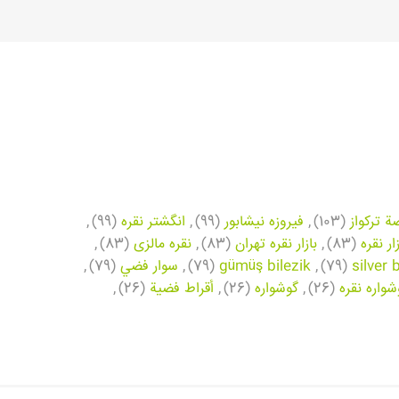
ة تركواز
(103)
,
فیروزه نیشابور
(99)
,
انگشتر نقره
(99)
,
زار نقره
(83)
,
بازار نقره تهران
(83)
,
نقره مالزی
(83)
,
silver 
(79)
,
gümüş bilezik
(79)
,
سوار فضي
(79)
,
شواره نقره
(26)
,
گوشواره
(26)
,
أقراط فضية
(26)
,