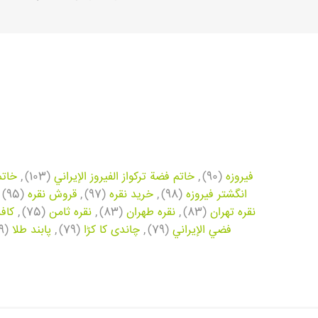
فیروزه
(90)
,
خاتم فضة تركواز الفيروز الإيراني
(103)
,
خاتم
انگشتر فیروزه
(98)
,
خرید نقره
(97)
,
قروش نقره
(95)
نقره تهران
(83)
,
نقره طهران
(83)
,
نقره ثامن
(75)
,
کاف
فضي الإيراني
(79)
,
چاندی کا کڑا
(79)
,
پابند طلا
(69)