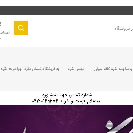
حساب ک
م
 ساچمه نقره کافه سیلور
انجمن نقره
به فروشگاه شمش نقره جواهرات نقره 
شماره تماس جهت مشاوره
استعلام قیمت و خرید 09120149274