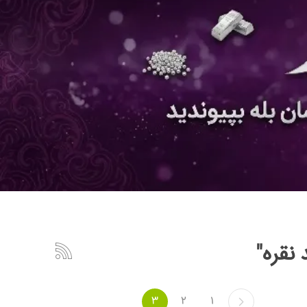
نقره"
3
2
1