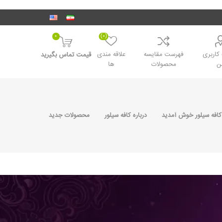
0
(0)
اربری
فهرست مقایسه
علاقه مندی
قیمت تماس بگیرید
ن
محصولات
ها
کافه سیلور خوش آمدید
درباره کافه سیلور
محصولات جدید