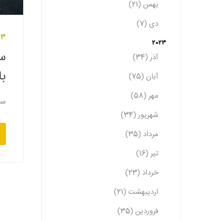
بهمن (21)
دی (7)
13 تیر 1
2023
سا
آذر (34)
با
آبان (75)
مهر (58)
سا
شهریور (34)
مرداد (35)
تیر (16)
خرداد (23)
اردیبهشت (21)
فروردین (35)