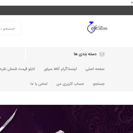
<
دسته بندی ها
صفحه اصلی
اینستاگرام کافه سیلور
تابلو قیمت شمش نقره و
جستجو
حساب کاربری من
تماس با ما