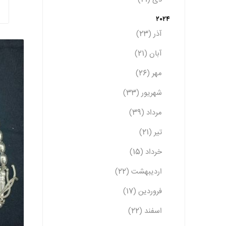
2024
آذر (23)
آبان (21)
مهر (26)
شهریور (33)
مرداد (39)
تیر (21)
خرداد (15)
اردیبهشت (22)
فروردین (17)
اسفند (22)