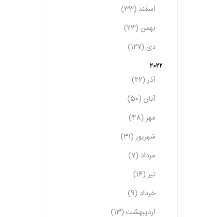
اسفند (33)
بهمن (23)
دی (127)
2022
آذر (22)
آبان (50)
مهر (48)
شهریور (31)
مرداد (7)
تیر (14)
خرداد (9)
اردیبهشت (13)