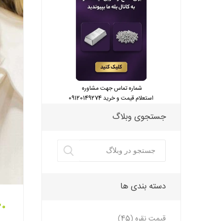
شماره تماس جهت مشاوره
استعلام قیمت و خرید 09120149274
جستجوی وبلاگ
دسته بندی ها
30 دی 1
قیمت نقره (45)