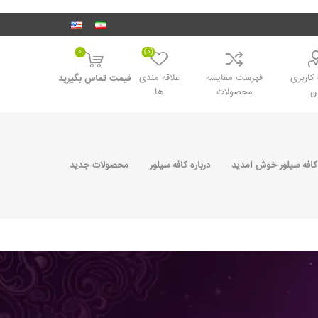
0
(0)
اربری
فهرست مقایسه
علاقه مندی
قیمت تماس بگیرید
ن
محصولات
ها
کافه سیلور خوش آمدید
درباره کافه سیلور
محصولات جدید