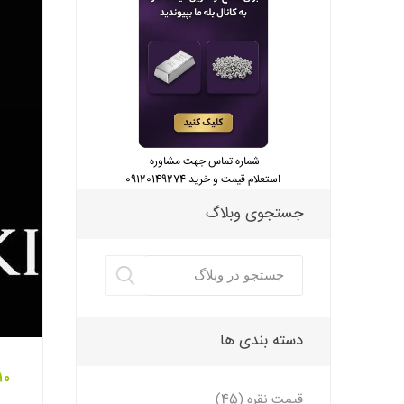
شماره تماس جهت مشاوره
استعلام قیمت و خرید 09120149274
جستجوی وبلاگ
دسته بندی ها
10 بهمن 401
قیمت نقره (45)