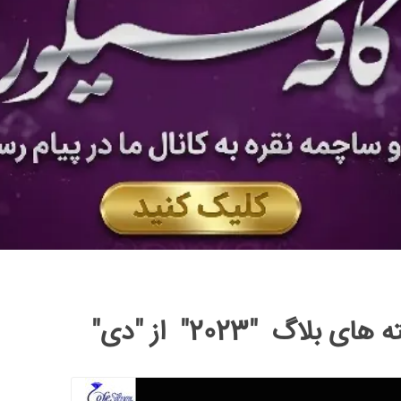
ای بلاگ "2023" از "دی"