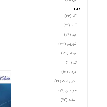
2024
آذر (23)
آبان (21)
مهر (26)
شهریور (33)
مرداد (39)
تیر (21)
خرداد (15)
اردیبهشت (22)
فروردین (17)
اسفند (22)