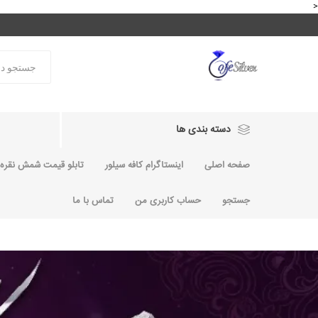
<
دسته بندی ها
صفحه اصلی
اینستاگرام کافه سیلور
تابلو قیمت شمش نقره و
جستجو
حساب کاربری من
تماس با ما