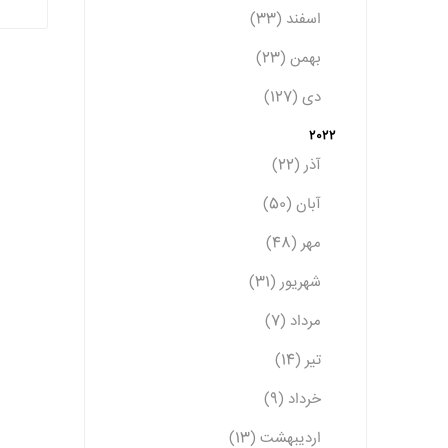
اسفند (33)
بهمن (23)
دی (127)
2022
آذر (22)
آبان (50)
مهر (48)
شهریور (31)
مرداد (7)
تیر (14)
خرداد (9)
اردیبهشت (13)