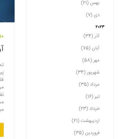
بهمن (21)
دی (7)
2023
آذر (34)
10 بهمن 401
آر
آبان (75)
مهر (58)
تح
پی
شهریور (34)
فل
مرداد (35)
مر
نق
تیر (16)
مح
خرداد (23)
می
اردیبهشت (21)
فروردین (35)