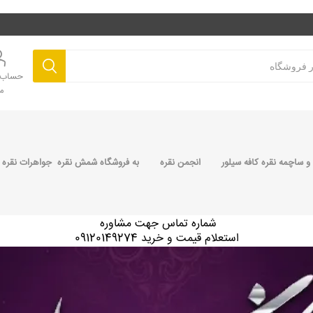
حساب ک
م
 ساچمه نقره کافه سیلور
انجمن نقره
به فروشگاه شمش نقره جواهرات نقره 
شماره تماس جهت مشاوره
استعلام قیمت و خرید 09120149274