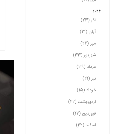
2024
آذر (23)
آبان (21)
مهر (26)
شهریور (33)
مرداد (39)
تیر (21)
خرداد (15)
اردیبهشت (22)
فروردین (17)
اسفند (22)