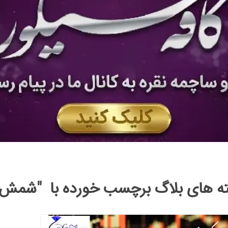
ه های بلاگ برچسب خورده با "شمش"