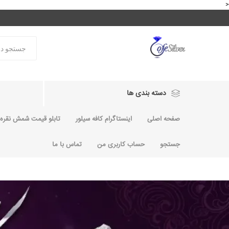
<
دسته بندی ها
صفحه اصلی
اینستاگرام کافه سیلور
تابلو قیمت شمش نقره و
جستجو
حساب کاربری من
تماس با ما