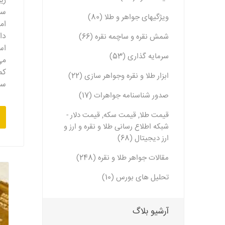
زی
سر
ویژگیهای جواهر و طلا (80)
ام
دا
شمش نقره و ساچمه نقره (66)
اس
سرمایه گذاری (53)
می
کم
ابزار طلا و نقره وجواهر سازی (22)
سی
صدور شناسنامه جواهرات (17)
قیمت طلا, قیمت سکه, قیمت دلار -
شبکه اطلاع رسانی طلا و نقره و ارز و
ارز دیجیتال (68)
مقالات جواهر طلا و نقره (248)
تحلیل های بورس (10)
آرشیو بلاگ