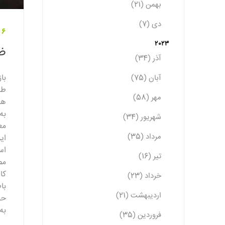
بهمن (21)
دی (7)
06 فروردین 
2023
ضا
آذر (34)
با
آبان (75)
طل
مهر (58)
هس
به
شهریور (34)
مع
مرداد (35)
ای
اس
تیر (16)
مص
کا
خرداد (23)
با
اردیبهشت (21)
حا
به
فروردین (35)