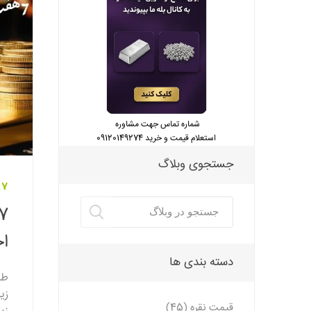
شماره تماس جهت مشاوره
استعلام قیمت و خرید 09120149274
جستجوی وبلاگ
17 اردیبهشت 3
ا
دسته بندی ها
طل
زی
قیمت نقره (45)