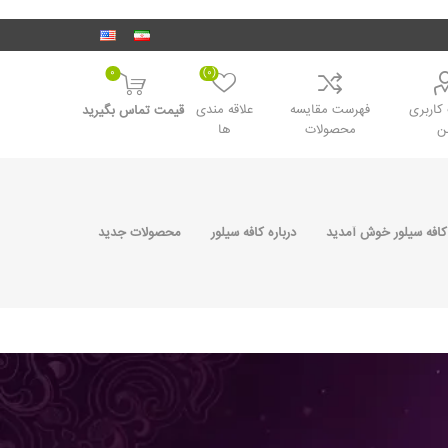
0
(0)
اربری
فهرست مقایسه
علاقه مندی
قیمت تماس بگیرید
ن
محصولات
ها
کافه سیلور خوش آمدید
درباره کافه سیلور
محصولات جدید