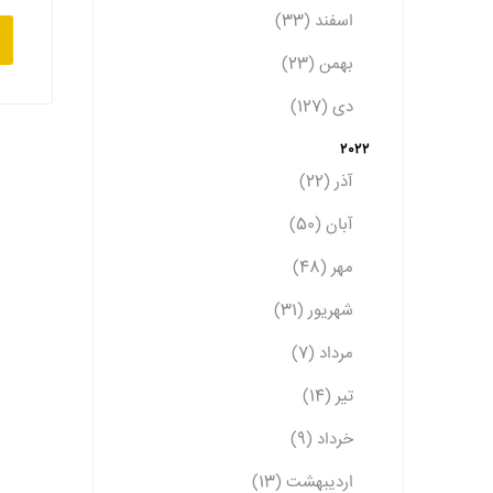
اسفند (33)
بهمن (23)
دی (127)
2022
آذر (22)
آبان (50)
مهر (48)
شهریور (31)
مرداد (7)
تیر (14)
خرداد (9)
اردیبهشت (13)