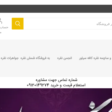
حساب ک
م
 ساچمه نقره کافه سیلور
انجمن نقره
به فروشگاه شمش نقره جواهرات نقره 
شماره تماس جهت مشاوره
استعلام قیمت و خرید 09120149274