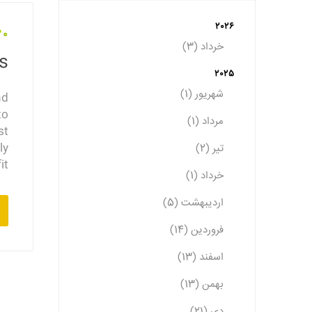
2026
20 آبان 2
خرداد (3)
ns
2025
شهریور (1)
nd
to
مرداد (1)
st
ly
تیر (2)
t.
خرداد (1)
اردیبهشت (5)
فروردین (14)
اسفند (13)
بهمن (13)
دی (21)