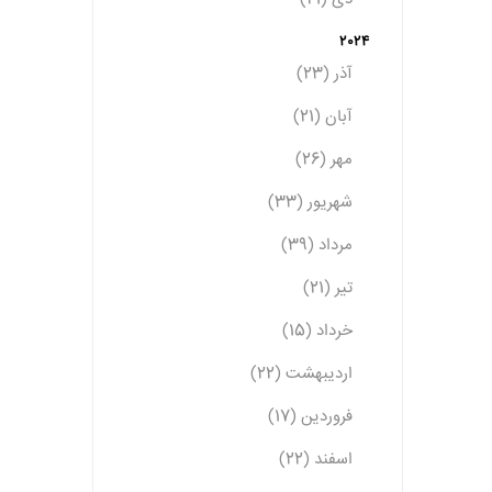
2024
آذر (23)
آبان (21)
مهر (26)
شهریور (33)
مرداد (39)
تیر (21)
خرداد (15)
اردیبهشت (22)
فروردین (17)
اسفند (22)