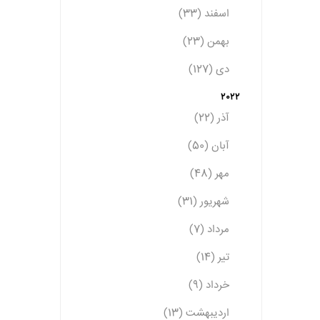
اسفند (33)
بهمن (23)
دی (127)
2022
آذر (22)
آبان (50)
مهر (48)
شهریور (31)
مرداد (7)
تیر (14)
خرداد (9)
اردیبهشت (13)