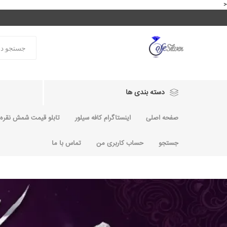
<
دسته بندی ها
صفحه اصلی
اینستاگرام کافه سیلور
تابلو قیمت شمش نقره و
جستجو
حساب کاربری من
تماس با ما