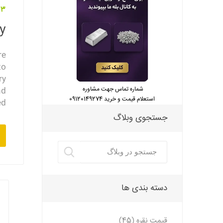
23 آبان 
ry
re
to
ry
شماره تماس جهت مشاوره
nd
استعلام قیمت و خرید 09120149274
d.
جستجوی وبلاگ
دسته بندی ها
قیمت نقره (45)