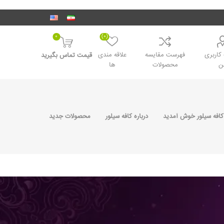
0
(0)
اربری
فهرست مقایسه
علاقه مندی
قیمت تماس بگیرید
ن
محصولات
ها
کافه سیلور خوش آمدید
درباره کافه سیلور
محصولات جدید