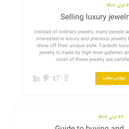
1402
Selling luxury jewel
Instead of ordinary jewelry, many people a
interested in luxury and precious jewelry 
show off their unique style. Fardesh luxu
jewelry is made by high-level galleries a
most of these jewelry are certifie
خواندن مطلب
22 آبان 1402