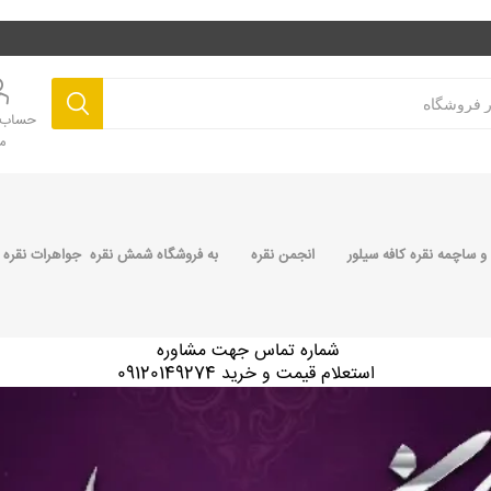
حساب ک
م
 ساچمه نقره کافه سیلور
انجمن نقره
به فروشگاه شمش نقره جواهرات نقره 
شماره تماس جهت مشاوره
استعلام قیمت و خرید 09120149274