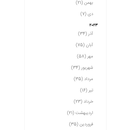
بهمن (21)
دی (7)
2023
آذر (34)
آبان (75)
مهر (58)
شهریور (34)
مرداد (35)
تیر (16)
خرداد (23)
اردیبهشت (21)
فروردین (35)