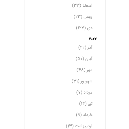
اسفند (33)
بهمن (23)
دی (127)
2022
آذر (22)
آبان (50)
مهر (48)
شهریور (31)
مرداد (7)
تیر (14)
خرداد (9)
اردیبهشت (13)