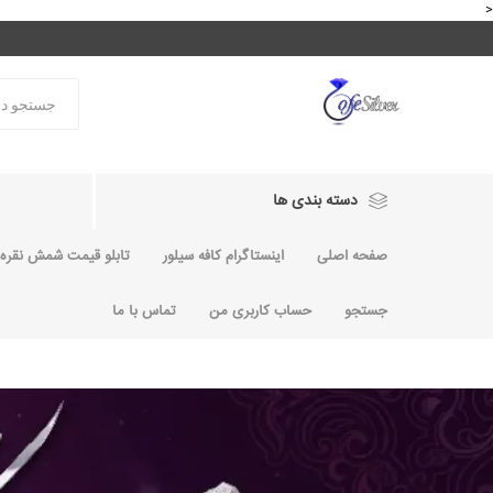
<
دسته بندی ها
صفحه اصلی
اینستاگرام کافه سیلور
تابلو قیمت شمش نقره و
جستجو
حساب کاربری من
تماس با ما