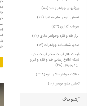
دی
به
ویژگیهای جواهر و طلا (80)
با
شمش نقره و ساچمه نقره (66)
در
سرمایه گذاری (53)
اس
اس
ابزار طلا و نقره وجواهر سازی (22)
با
صدور شناسنامه جواهرات (17)
خالص ۹۹۹ را
قیمت طلا, قیمت سکه, قیمت دلار -
شبکه اطلاع رسانی طلا و نقره و ارز و
ارز دیجیتال (68)
مقالات جواهر طلا و نقره (248)
تحلیل های بورس (10)
آرشیو بلاگ