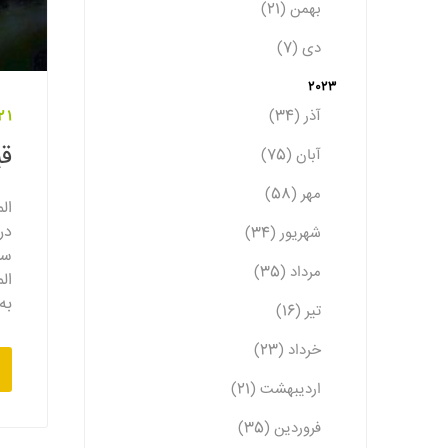
بهمن (21)
دی (7)
2023
آذر (34)
21 مرداد 02
ق
آبان (75)
مهر (58)
ال
در
شهریور (34)
سا
مرداد (35)
ال
به
تیر (16)
خرداد (23)
اردیبهشت (21)
فروردین (35)