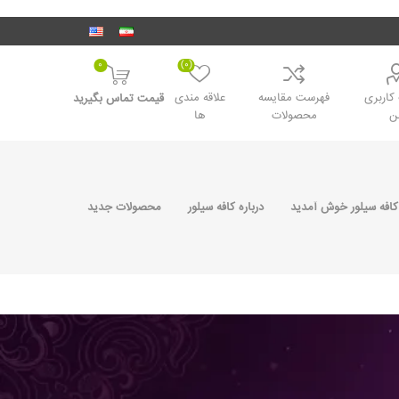
0
(0)
اربری
فهرست مقایسه
علاقه مندی
قیمت تماس بگیرید
ن
محصولات
ها
کافه سیلور خوش آمدید
درباره کافه سیلور
محصولات جدید