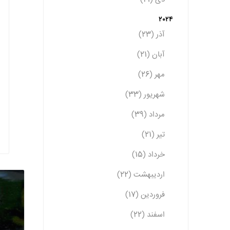
2024
آذر (23)
آبان (21)
مهر (26)
شهریور (33)
مرداد (39)
تیر (21)
خرداد (15)
اردیبهشت (22)
فروردین (17)
اسفند (22)