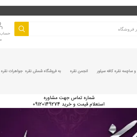
حساب ک
م
 ساچمه نقره کافه سیلور
انجمن نقره
به فروشگاه شمش نقره جواهرات نقره 
شماره تماس جهت مشاوره
استعلام قیمت و خرید 09120149274