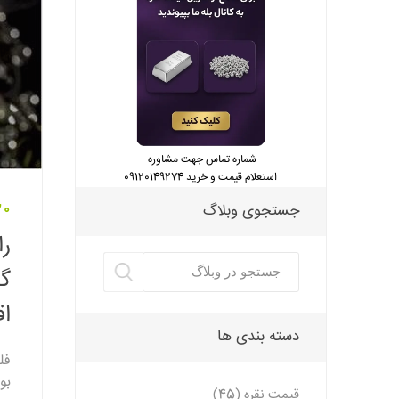
شماره تماس جهت مشاوره
استعلام قیمت و خرید 09120149274
جستجوی وبلاگ
20 مرداد 
را
گذ
اق
دسته بندی ها
فل
بو
قیمت نقره (45)