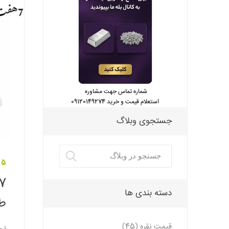
شماره تماس جهت مشاوره
استعلام قیمت و خرید 09120149274
جستجوی وبلاگ
15 اردیبهشت 3
دسته بندی ها
ط
قیمت نقره (45)