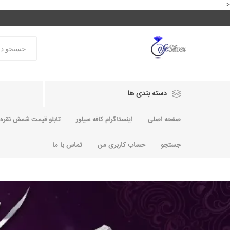
<
دسته بندی ها
صفحه اصلی
اینستاگرام کافه سیلور
تابلو قیمت شمش نقره و
جستجو
حساب کاربری من
تماس با ما