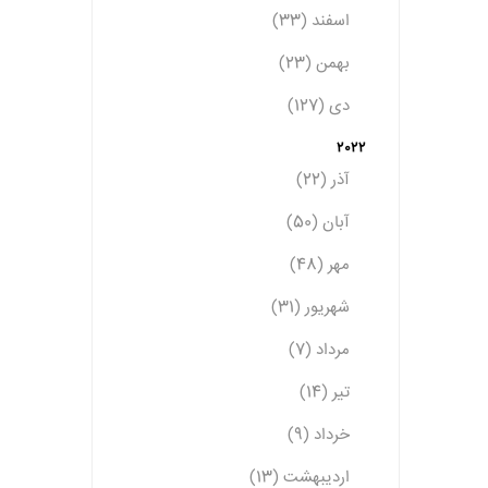
اسفند (33)
بهمن (23)
دی (127)
2022
آذر (22)
آبان (50)
مهر (48)
شهریور (31)
مرداد (7)
تیر (14)
خرداد (9)
اردیبهشت (13)