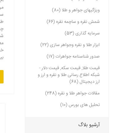
اج
مر
ویژگیهای جواهر و طلا (80)
سا
طل
شمش نقره و ساچمه نقره (66)
چر
سرمایه گذاری (53)
شد
مع
ابزار طلا و نقره وجواهر سازی (22)
خر
صدور شناسنامه جواهرات (17)
بی
قیمت طلا, قیمت سکه, قیمت دلار -
شبکه اطلاع رسانی طلا و نقره و ارز و
ارز دیجیتال (68)
مقالات جواهر طلا و نقره (248)
تحلیل های بورس (10)
آرشیو بلاگ