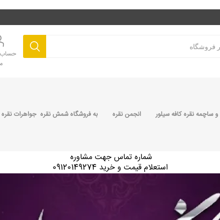
حساب ک
م
 ساچمه نقره کافه سیلور
انجمن نقره
به فروشگاه شمش نقره جواهرات نقره 
شماره تماس جهت مشاوره
استعلام قیمت و خرید 09120149274