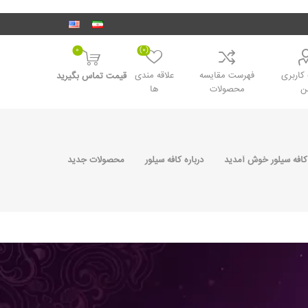
0
(0)
اربری
فهرست مقایسه
علاقه مندی
قیمت تماس بگیرید
ن
محصولات
ها
کافه سیلور خوش آمدید
درباره کافه سیلور
محصولات جدید