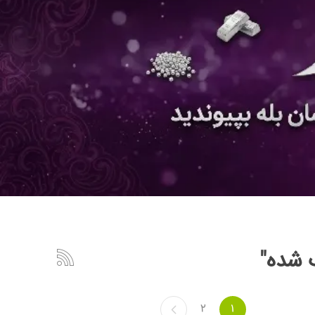
 شده"
2
1