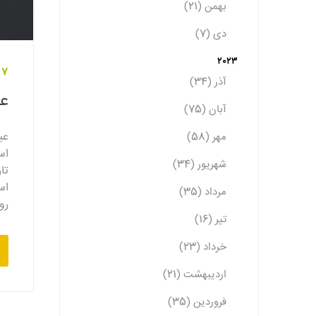
بهمن (21)
دی (7)
2023
07 اردیبهشت
آذر (34)
عی
آبان (75)
عی
مهر (58)
اس
شهریور (34)
تا
اس
مرداد (35)
رو
تیر (16)
خرداد (23)
اردیبهشت (21)
فروردین (35)