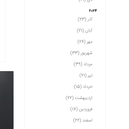
2024
آذر (23)
آبان (21)
مهر (26)
شهریور (33)
مرداد (39)
تیر (21)
خرداد (15)
اردیبهشت (22)
فروردین (17)
اسفند (22)