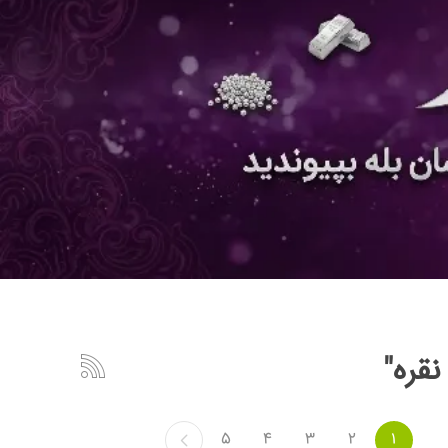
قره"
5
4
3
2
1