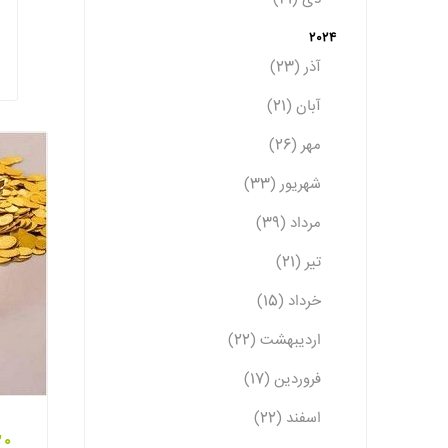
2024
آذر (23)
آبان (21)
مهر (26)
شهریور (33)
مرداد (39)
تیر (21)
خرداد (15)
اردیبهشت (22)
فروردین (17)
اسفند (22)
20 مرداد 