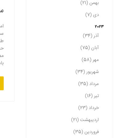
بهمن (21)
سو
دی (7)
ام
2023
سو
آذر (34)
طل
آبان (75)
حر
مط
مهر (58)
با
شهریور (34)
مرداد (35)
تیر (16)
خرداد (23)
اردیبهشت (21)
فروردین (35)