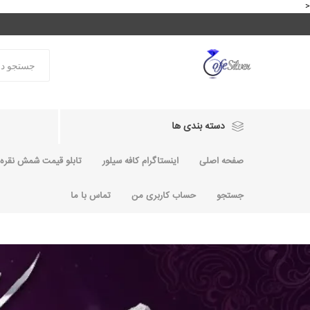
<
دسته بندی ها
صفحه اصلی
اینستاگرام کافه سیلور
تابلو قیمت شمش نقره و
جستجو
حساب کاربری من
تماس با ما