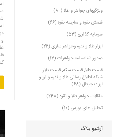
اس
ویژگیهای جواهر و طلا (80)
سن
شی
شمش نقره و ساچمه نقره (66)
اس
مو
سرمایه گذاری (53)
و 
ابزار طلا و نقره وجواهر سازی (22)
نش
قا
صدور شناسنامه جواهرات (17)
کن
قیمت طلا, قیمت سکه, قیمت دلار -
شبکه اطلاع رسانی طلا و نقره و ارز و
ارز دیجیتال (68)
مقالات جواهر طلا و نقره (248)
تحلیل های بورس (10)
آرشیو بلاگ