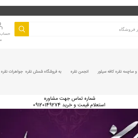
حساب ک
م
 ساچمه نقره کافه سیلور
انجمن نقره
به فروشگاه شمش نقره جواهرات نقره 
شماره تماس جهت مشاوره
استعلام قیمت و خرید 09120149274