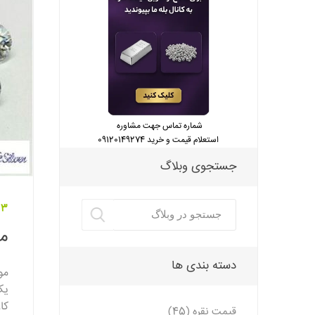
شماره تماس جهت مشاوره
استعلام قیمت و خرید 09120149274
جستجوی وبلاگ
23 مرداد
مش
دسته بندی ها
یک
کا
قیمت نقره (45)