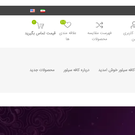
0
(0)
اربری
فهرست مقایسه
علاقه مندی
قیمت تماس بگیرید
ن
محصولات
ها
کافه سیلور خوش آمدید
درباره کافه سیلور
محصولات جدید