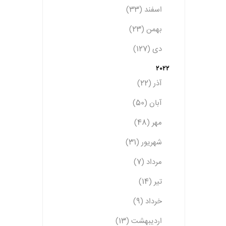
اسفند (33)
بهمن (23)
دی (127)
2022
آذر (22)
آبان (50)
مهر (48)
شهریور (31)
مرداد (7)
تیر (14)
خرداد (9)
اردیبهشت (13)