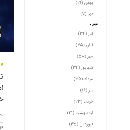
بهمن (21)
دی (7)
2023
آذر (34)
آبان (75)
مهر (58)
06 شهریور 
شهریور (34)
تح
مرداد (35)
تیر (16)
خب
خرداد (23)
اردیبهشت (21)
مش
سی
فروردین (35)
999|طلا 24| اخبا