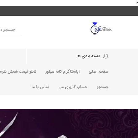
<
دسته بندی ها
صفحه اصلی
اینستاگرام کافه سیلور
تابلو قیمت شمش نقره و
جستجو
حساب کاربری من
تماس با ما