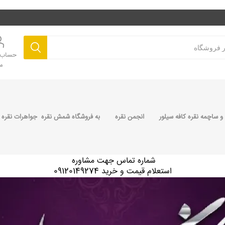
حساب ک
م
 ساچمه نقره کافه سیلور
انجمن نقره
به فروشگاه شمش نقره جواهرات نقره 
شماره تماس جهت مشاوره
استعلام قیمت و خرید 09120149274