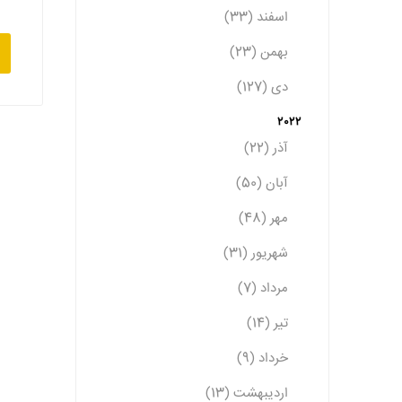
اسفند (33)
بهمن (23)
دی (127)
2022
آذر (22)
آبان (50)
مهر (48)
شهریور (31)
مرداد (7)
تیر (14)
خرداد (9)
اردیبهشت (13)