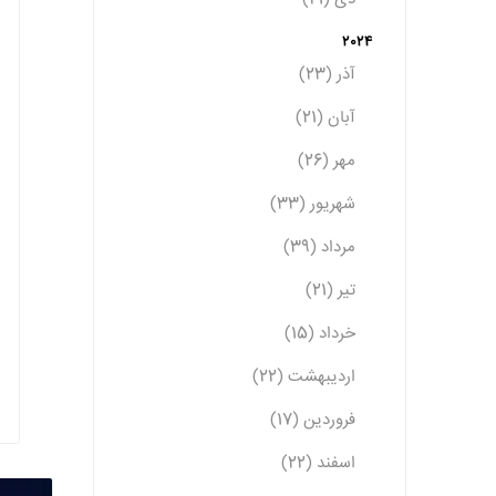
2024
آذر (23)
آبان (21)
مهر (26)
شهریور (33)
مرداد (39)
تیر (21)
خرداد (15)
اردیبهشت (22)
فروردین (17)
اسفند (22)