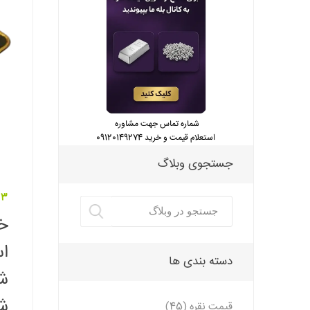
شماره تماس جهت مشاوره
استعلام قیمت و خرید 09120149274
جستجوی وبلاگ
13 خرداد 5
خ
اس
دسته بندی ها
شم
ش
قیمت نقره (45)