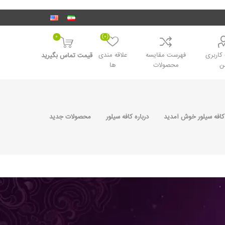
0
(0)
اربری
فهرست مقایسه
علاقه مندی
قیمت تماس بگیرید
ن
محصولات
ها
کافه سیلور خوش آمدید
درباره کافه سیلور
محصولات جدید