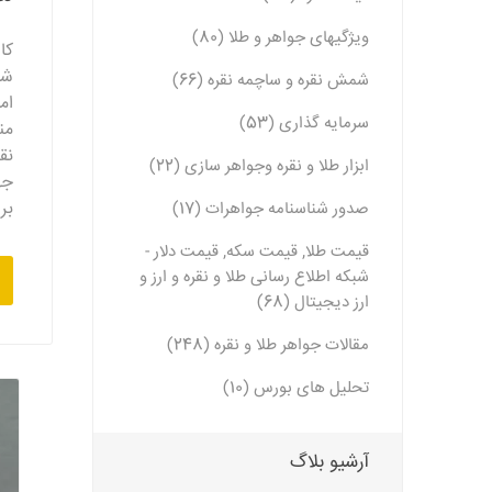
ویژگیهای جواهر و طلا (80)
کا
شم
شمش نقره و ساچمه نقره (66)
ام
سرمایه گذاری (53)
من
نق
ابزار طلا و نقره وجواهر سازی (22)
جه
بر
صدور شناسنامه جواهرات (17)
قیمت طلا, قیمت سکه, قیمت دلار -
شبکه اطلاع رسانی طلا و نقره و ارز و
ارز دیجیتال (68)
مقالات جواهر طلا و نقره (248)
تحلیل های بورس (10)
آرشیو بلاگ