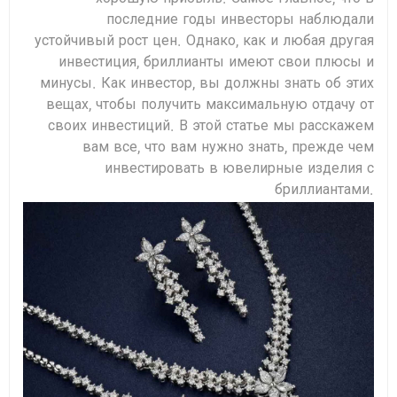
последние годы инвесторы наблюдали
устойчивый рост цен. Однако, как и любая другая
инвестиция, бриллианты имеют свои плюсы и
минусы. Как инвестор, вы должны знать об этих
вещах, чтобы получить максимальную отдачу от
своих инвестиций. В этой статье мы расскажем
вам все, что вам нужно знать, прежде чем
инвестировать в ювелирные изделия с
бриллиантами.