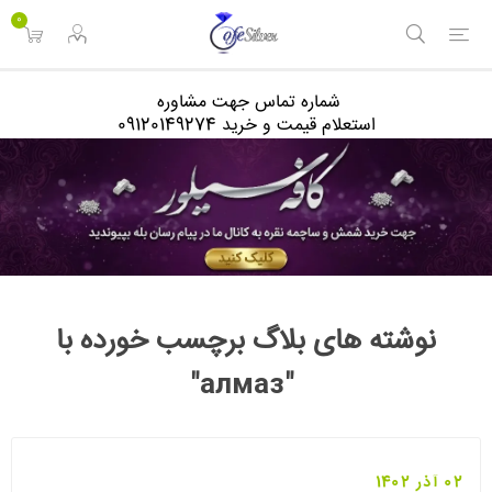
<
0
شماره تماس جهت مشاوره
استعلام قیمت و خرید 09120149274
نوشته های بلاگ برچسب خورده با
"алмаз"
02 آذر 1402