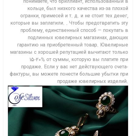
понимаете, что бриллиант, использованный в
кольце, был низкого качества из-за плохой
огранки, примесей и т. д. и не стоит тех денег,
которые вы заплатили. . Чтобы предотвратить эту
проблему, единственный способ — покупать в
подлинных ювелирных магазинах, дающих
гарантию на приобретенный товар. Ювелирные
магазины с хорошей репутацией вычитают только
15-20% от суммы, которую вы платите при
продаже. Если у вас нет действующего счета-
фактуры, вы можете понести большие убытки при
продаже ювелирных изделий.