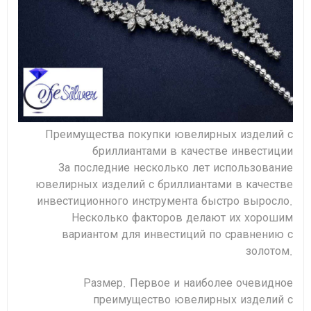
Преимущества покупки ювелирных изделий с
бриллиантами в качестве инвестиции
За последние несколько лет использование
ювелирных изделий с бриллиантами в качестве
инвестиционного инструмента быстро выросло.
Несколько факторов делают их хорошим
вариантом для инвестиций по сравнению с
золотом.
Размер. Первое и наиболее очевидное
преимущество ювелирных изделий с