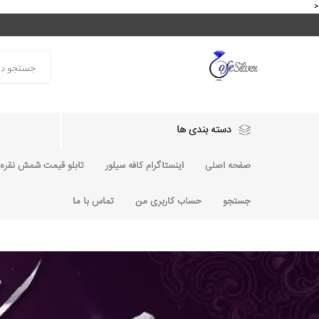
<
دسته بندی ها
صفحه اصلی
اینستاگرام کافه سیلور
تابلو قیمت شمش نقره و
جستجو
حساب کاربری من
تماس با ما