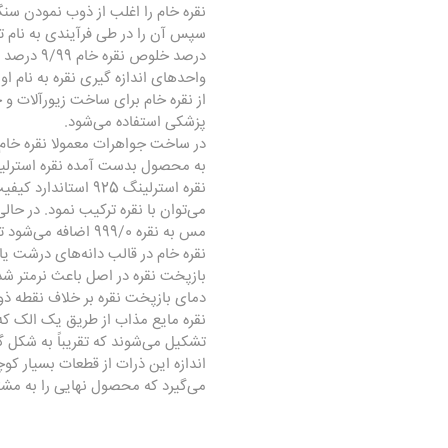
نقره خام را اغلب از ذوب نمودن س
سپس آن را در طی فرآیندی به نام
درصد خلوص نقره خام 9/99 درصد است.
واحدهای اندازه گیری نقره به نام 
از نقره خام برای ساخت زیورآلات 
پزشکی استفاده می‌شود.
در ساخت جواهرات معمولا نقره خام ر
به محصول بدست آمده نقره استرلینگ با عیار 5
می‌توان با نقره ترکیب نمود. در ح
مس به نقره 999/0 اضافه می‌شود تا به نقره استرلینگ تبدیل شود و نقطه ذوب نقره استرلینگ در 1640 درجه فارنهایت است.
نقره خام در قالب دانه‌های درشت یا
بازپخت نقره در اصل باعث نرمتر شد
دمای بازپخت نقره بر خلاف نقطه ذوب آن که 1635 درجه فارنهایت است بین 1110-1200 درجه فارنهایت 
نقره مایع مذاب از طریق یک الک که 
تشکیل می‌شوند که تقریباً به شکل 
اندازه این ذرات از قطعات بسیار کو
می‌گیرد که محصول نهایی را به مشتر