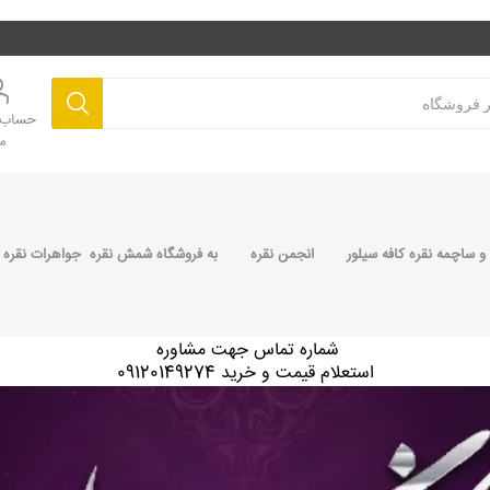
حساب ک
م
 ساچمه نقره کافه سیلور
انجمن نقره
به فروشگاه شمش نقره جواهرات نقره 
شماره تماس جهت مشاوره
استعلام قیمت و خرید 09120149274