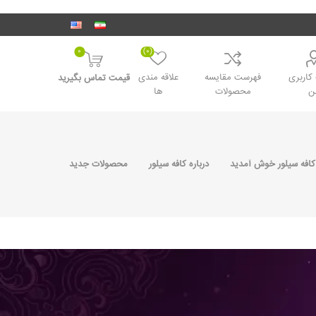
0
(0)
اربری
فهرست مقایسه
علاقه مندی
قیمت تماس بگیرید
ن
محصولات
ها
کافه سیلور خوش آمدید
درباره کافه سیلور
محصولات جدید