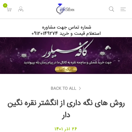
<
0
شماره تماس جهت مشاوره
استعلام قیمت و خرید 09120149274
BACK TO ALL
روش های نگه داری از انگشتر نقره نگین
دار
26 آذر 1401