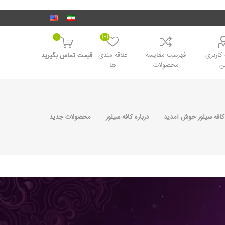
0
(0)
اربری
فهرست مقایسه
علاقه مندی
قیمت تماس بگیرید
ن
محصولات
ها
کافه سیلور خوش آمدید
درباره کافه سیلور
محصولات جدید