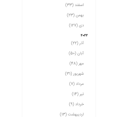
اسفند (33)
بهمن (23)
دی (127)
2022
آذر (22)
آبان (50)
مهر (48)
شهریور (31)
مرداد (7)
تیر (14)
خرداد (9)
اردیبهشت (13)