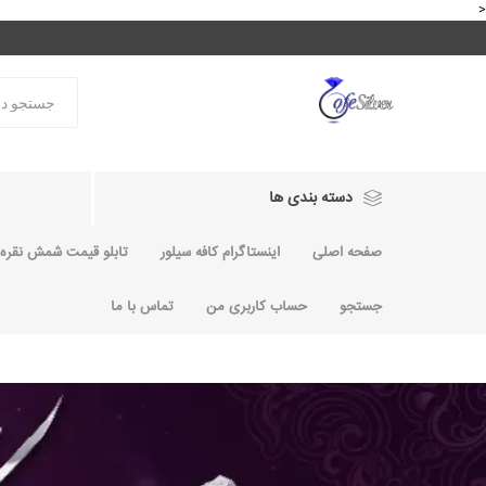
<
دسته بندی ها
صفحه اصلی
اینستاگرام کافه سیلور
تابلو قیمت شمش نقره و
جستجو
حساب کاربری من
تماس با ما