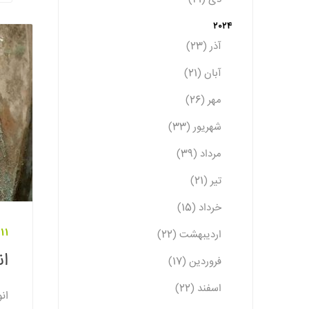
2024
آذر (23)
آبان (21)
مهر (26)
شهریور (33)
مرداد (39)
تیر (21)
خرداد (15)
11 دی 1401
اردیبهشت (22)
ان
فروردین (17)
اسفند (22)
ان