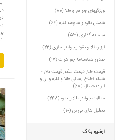
ای
می
ویژگیهای جواهر و طلا (80)
در
شمش نقره و ساچمه نقره (66)
سا
بر
سرمایه گذاری (53)
ان
ابزار طلا و نقره وجواهر سازی (22)
صدور شناسنامه جواهرات (17)
قیمت طلا, قیمت سکه, قیمت دلار -
شبکه اطلاع رسانی طلا و نقره و ارز و
ارز دیجیتال (68)
مقالات جواهر طلا و نقره (248)
تحلیل های بورس (10)
آرشیو بلاگ