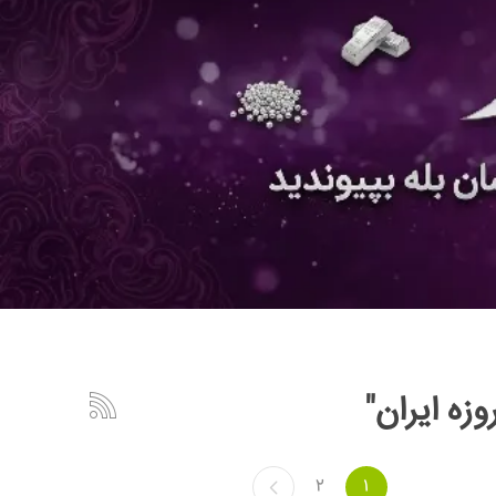
زه ایران"
2
1