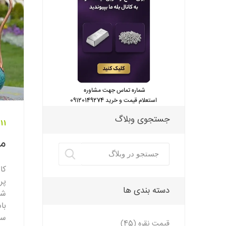
شماره تماس جهت مشاوره
استعلام قیمت و خرید 09120149274
جستجوی وبلاگ
11 مرداد 1403
مر
کا
پر
دسته بندی ها
شد
با
سن
قیمت نقره (45)