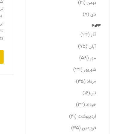
ها
بهمن (21)
تر
دی (7)
ای
بی
2023
سن
آذر (34)
وی
آبان (75)
مهر (58)
شهریور (34)
مرداد (35)
تیر (16)
خرداد (23)
اردیبهشت (21)
فروردین (35)