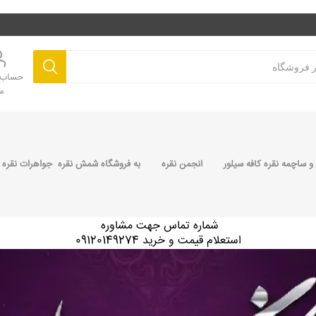
حساب ک
م
 ساچمه نقره کافه سیلور
انجمن نقره
به فروشگاه شمش نقره جواهرات نقره 
شماره تماس جهت مشاوره
استعلام قیمت و خرید 09120149274