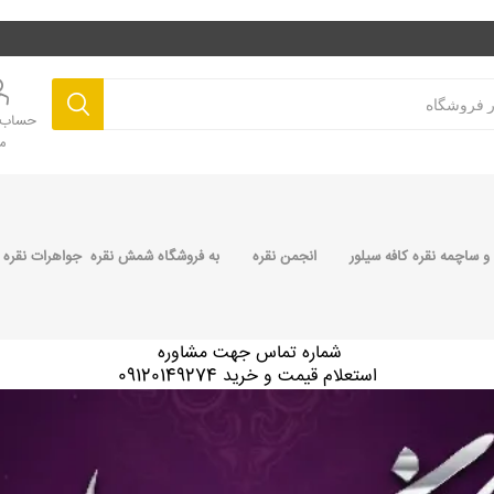
حساب ک
م
 ساچمه نقره کافه سیلور
انجمن نقره
به فروشگاه شمش نقره جواهرات نقره 
شماره تماس جهت مشاوره
استعلام قیمت و خرید 09120149274