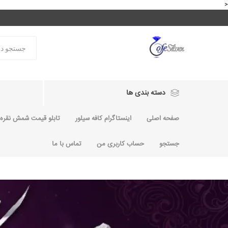
<
دسته بندی ها
صفحه اصلی
اینستاگرام کافه سیلور
تابلو قیمت شمش نقره و
جستجو
حساب کاربری من
تماس با ما